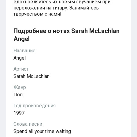
вдохновляйтесь их новым звучанием при
Красавица и чудовище
переложении на гитару. Занимайтесь
из мультфильмов Disney
Моана (Disney)
творчеством с нами!
Ноты из аниме
Вверх
Подробнее о нотах Sarah McLachlan
Ходячий замок Хаула
Для обучения
Angel
1-ой класс обучения
2-ий класс обучения
Название
Для детского сада
Angel
Ноты для младшей группы
Ноты для средней группы
Артист
Ноты для старшей группы
Sarah McLachlan
Духовная музыка
Пасхальные ноты
Жанр
Христианская музыка
Поп
Госпел
из компьютерных игр
Год произведения
The Legend Of Zelda
Friday Night Funkin’
1997
Super Mario Bros.
Слова песни
для различных игр
Minecraft
Spend all your time waiting
Five Nights at Freddy’s