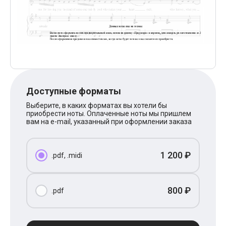
Поп
XOLIDAYBOY
Ваня Дмитриенко
Анна Герман
Полина Гагарина
Монеточка
Ласковый Май
HammAli
HammAli & Navai
BTS
Доступные форматы
Тату
Выберите, в каких форматах вы хотели бы
Billie Eilish
приобрести ноты. Оплаченные ноты мы пришлем
Макс Корж
вам на e-mail, указанный при оформлении заказа
Алена Швец
Michael Jackson
Modern Talking
1 200 ₽
Руки Вверх
.pdf, .midi
Тима Белорусских
BEARWOLF
Севара
800 ₽
.pdf
Zivert
Олег Газманов
Юрий Шатунов
Мария Чайковская