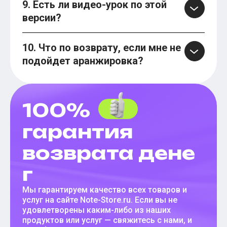
9. Есть ли видео-урок по этой
версии?
10. Что по возврату, если мне не
подойдет аранжировка?
100%
гарантия
возврата дене
г
Мы гарантируем качество всех товаров и
услуг на сайте Note-Store.ru. Если вы не
удовлетворены каким-либо из наших
продуктов или услуг — свяжитесь с нами, и