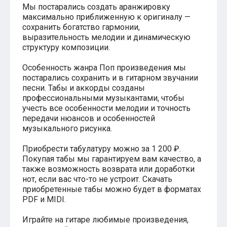
Мы постарались создать аранжировку
Хатико
максимально приближенную к оригиналу —
Реквием по мечте
сохранить богатство гармонии,
Пираты Карибского моря
выразительность мелодии и динамическую
Сумерки
структуру композиции.
Величайший шоумен
Звездные войны
Ла ла Ленд
Особенность жанра Поп произведения мы
Ромео и Джульетта (1968)
постарались сохранить и в гитарном звучании
Бумер
песни. Табы и аккорды созданы
Аладдин (2019)
профессиональными музыкантами, чтобы
Король лев (2019)
учесть все особенности мелодии и точность
Брат
передачи нюансов и особенностей
Брат-2
музыкального рисунка.
Властелин колец: Братство Кольца
Гордость и предубеждение
Приобрести табулатуру можно за 1 200 ₽.
Классическая музыка
Покупая табы мы гарантируем вам качество, а
Времена года - Вивальди
также возможность возврата или доработки
Времена года - Чайковский
нот, если вас что-то не устроит. Скачать
Сонаты Бетховена
приобретенные табы можно будет в форматах
Ноты для вальса
PDF и MIDI.
Из мультфильмов
Король лев
Играйте на гитаре любимые произведения,
Холодное сердце