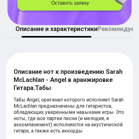
Легкие аккорды (простые песни)
Оставить заявку
Аккорды со словами (вокал)
Поп
BEARWOLF
Мари Краймбрери
Описание и характеристики
Рекомендуем
Комната культуры
XOLIDAYBOY
Сергей Лазарев
Ёлка
МОТ
Клава Кока
Zoloto
Описание нот к произведению Sarah
Монеточка
McLachlan - Angel в аранжировке
Пицца
Звери
Гитара.Табы
Анжелика Варум
Алексей Чумаков
Табы Angel, оригинал которого исполняет Sarah
Леонид Агутин
McLachlan предназначены для гитаристов,
Саундтрек
обладающих уверенными навыками игры. Это
Тематические
ноты, где все партии песни (и мелодия, и
Из фильмов
аккомпанемент) исполняются на акустической
Аватар: Путь воды
гитаре, а также есть аккорды.
Титаник
Гарри Поттер