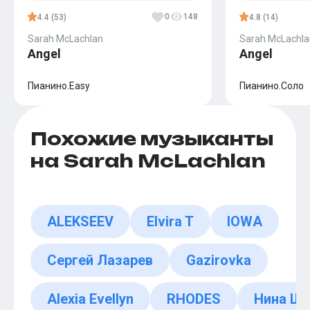
0
148
4.4 (53)
4.8 (14)
Sarah McLachlan
Sarah McLachla
Angel
Angel
Пианино.Easy
Пианино.Соло
Похожие музыканты
на Sarah McLachlan
ALEKSEEV
Elvira T
IOWA
Сергей Лазарев
Gazirovka
Alexia Evellyn
RHODES
Нина Ша