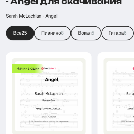
- Angel для скачивания
Sarah McLachlan - Angel
Все
25
Пианино
8
Вокал
5
Гитара
6
Начинающий