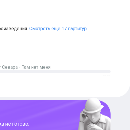
роизведения
Смотреть еще 17 партитур
т
Севара
-
Там нет меня
-- --
а не готово.