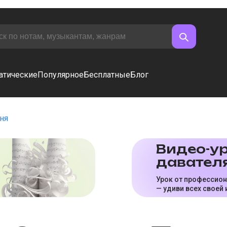
атические
Популярное
Бесплатные
Блог
ня
Видео-ур
да­ва­те­л
Урок от профессио
— удиви всех своей 