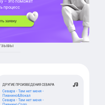
ку – это поможет
ть процесс
ть заявку
тзывы
ДРУГИЕ ПРОИЗВЕДЕНИЯ СЕВАРА
Севара - Там нет меня -
Пианино&Вокал
Севара - Там нет меня -
Пианино.Соло