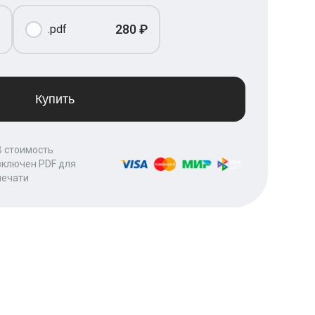
280 ₽
.pdf
Купить
В стоимость
включен PDF для
печати