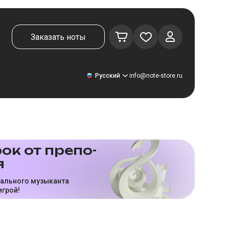
Заказать ноты
Русский
info@note-store.ru
Русский
ок от пре­по­
я
United States
Deutsch
нального музыканта
игрой!
El español