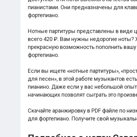
Легкие аккорды (простые песни)
пианистами. Они предназначены для кла
Аккорды со словами (вокал)
Поп
фортепиано.
BEARWOLF
Мари Краймбрери
Нотные партитуры представлены в виде 
Комната культуры
XOLIDAYBOY
всего 420 ₽. Вам нужны недорогие ноты? 
Сергей Лазарев
прекрасную возможность пополнить вашу
Ёлка
фортепиано.
МОТ
Клава Кока
Zoloto
Если вы ищете «нотные партитуры», «прос
Монеточка
для песен», в этой работе музыкантов есть
Пицца
Звери
пианино. Даже если у вас небольшой опыт 
Анжелика Варум
начинающих позволят сыграть это произв
Алексей Чумаков
Леонид Агутин
Саундтрек
Скачайте аранжировку в PDF файле по низ
Тематические
для фортепиано. Получите свой музыкаль
Из фильмов
Аватар: Путь воды
Титаник
Гарри Поттер