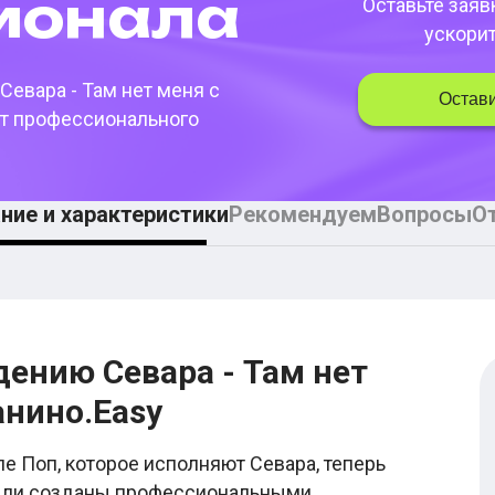
­она­ла
Оставьте заяв
ускори
Севара - Там нет меня
с
Остави
т профессионального
ние и характеристики
Рекомендуем
Вопросы
О
дению Севара - Там нет
анино.Easy
е Поп, которое исполняют Севара, теперь
были созданы профессиональными