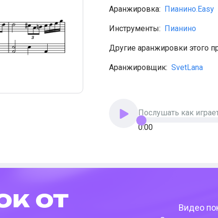
Аранжировка:
Пианино.Easy
Инструменты:
Пианино
Другие аранжировки этого п
Аранжировщик:
SvetLana
Послушать как играе
0:00
ок от
Видео пок