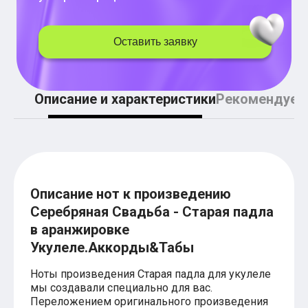
Легкие аккорды (простые песни)
Аккорды со словами (вокал)
Поп
Оставить заявку
BEARWOLF
Мари Краймбрери
Комната культуры
XOLIDAYBOY
Описание и характеристики
Рекомендуем
Сергей Лазарев
Ёлка
МОТ
Клава Кока
Zoloto
Монеточка
Пицца
Звери
Описание нот к произведению
Анжелика Варум
Серебряная Свадьба - Старая падла
Алексей Чумаков
в аранжировке
Леонид Агутин
Саундтрек
Укулеле.Аккорды&Табы
Тематические
Из фильмов
Ноты произведения Старая падла для укулеле
Аватар: Путь воды
мы создавали специально для вас.
Титаник
Переложением оригинального произведения
Гарри Поттер