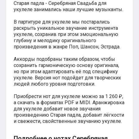
Старая падла - Серебряная Свадьба для
Хатико
укулеле занимались наши лучшие музыканты.
Реквием по мечте
Пираты Карибского моря
В партитуре для укулеле мы постарались
Сумерки
раскрыть уникальное звучание инструмента
Величайший шоумен
укулеле, сохранив при этом эмоциональную
Звездные войны
глубину и мелодику оригинального
Ла ла Ленд
произведения в жанре Поп, Шансон, Эстрада.
Ромео и Джульетта (1968)
Бумер
Аладдин (2019)
Аккорды подобраны таким образом, чтобы
Король лев (2019)
сохранить гармоническую основу оригинала,
Брат
но при этом адаптировать её под специфику
Брат-2
укулеле. Версия нот подойдет для творческих
Властелин колец: Братство Кольца
людей любого уровня подготовки.
Гордость и предубеждение
Классическая музыка
Приобрести нот для укулеле можно за 1 260 ₽,
Времена года - Вивальди
а скачать в форматах PDF и MIDI. Аранжировка
Времена года - Чайковский
для укулеле добавит новое звучания
Сонаты Бетховена
произведению Старая падла, добавит лёгкости
Ноты для вальса
и свежести, свойственные звучанию укулеле.
Из мультфильмов
Король лев
Холодное сердце
Подробнее о нотах Серебряная