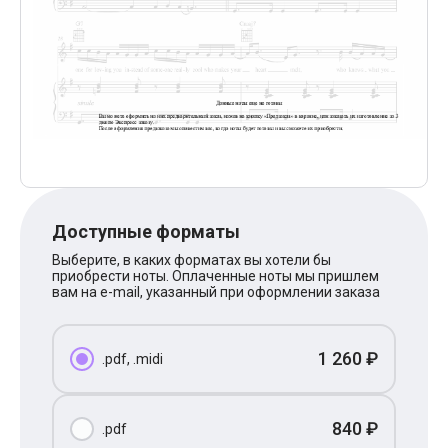
Поп
XOLIDAYBOY
Ваня Дмитриенко
Анна Герман
Полина Гагарина
Монеточка
Ласковый Май
HammAli
HammAli & Navai
BTS
Тату
Billie Eilish
Доступные форматы
Макс Корж
Алена Швец
Выберите, в каких форматах вы хотели бы
Michael Jackson
приобрести ноты. Оплаченные ноты мы пришлем
Modern Talking
вам на e-mail, указанный при оформлении заказа
Руки Вверх
Тима Белорусских
BEARWOLF
1 260 ₽
.pdf, .midi
Севара
Zivert
Олег Газманов
Юрий Шатунов
840 ₽
.pdf
Мария Чайковская