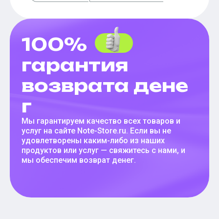
100%
гарантия
возврата дене
г
Мы гарантируем качество всех товаров и
услуг на сайте Note-Store.ru. Если вы не
удовлетворены каким-либо из наших
продуктов или услуг — свяжитесь с нами, и
мы обеспечим возврат денег.