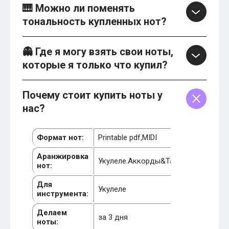
🎹 Можно ли поменять
тональность купленных нот?
👻 Где я могу взять свои ноты,
которые я только что купил?
Почему стоит купить ноты у
нас?
Формат нот:
Printable pdf,MIDI
Аранжировка
Укулеле.Аккорды&Табы
нот:
Для
Укулеле
инструмента:
Делаем
за 3 дня
ноты: