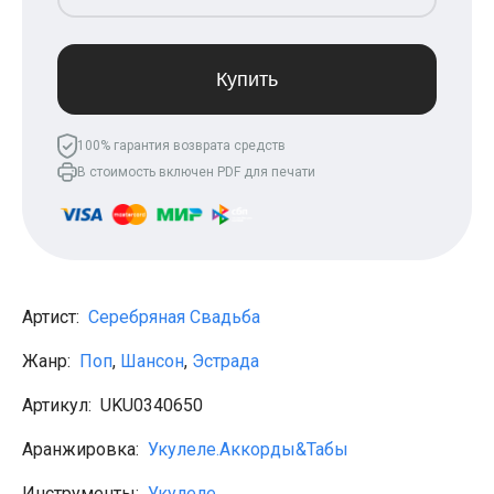
Леонид Агутин
МакSим
Клава Кока
Владимир Пресняков
Купить
Мари Краймбрери
Лариса Долина
Саундтреки
100% гарантия возврата средств
Гитара
В стоимость включен PDF для печати
Аккорды для начинающих
Рок
Виктор Цой (Кино)
Сектор газа
Король и шут
Алёна Швец
ДДТ
Артист:
Серебряная Свадьба
Земфира
Сплин
Жанр:
Поп
,
Шансон
,
Эстрада
Наутилус Помпилиус
Агата Кристи
Артикул:
UKU0340650
Владимир Высоцкий
Чиж
Аранжировка:
Укулеле.Аккорды&Табы
Гражданская оборона
KSB
Инструменты:
Укулеле