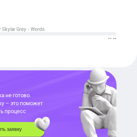
т
Skylar Grey
-
Words
-- --
а не готово.
ку – это поможет
ть процесс
ть заявку