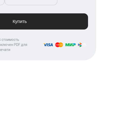
Купить
В стоимость
включен PDF для
печати