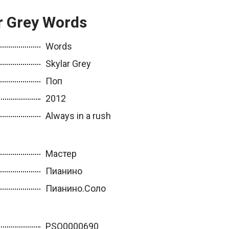
r Grey Words
Words
Skylar Grey
Поп
2012
Always in a rush
Мастер
Пианино
Пианино.Соло
PSO0000690