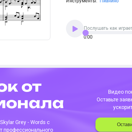
Инструменты:
Пианино
Послушать как играе
0:00
ок от
Видео пок
­она­ла
Оставьте заяв
ускори
Skylar Grey - Words
с
Остави
т профессионального