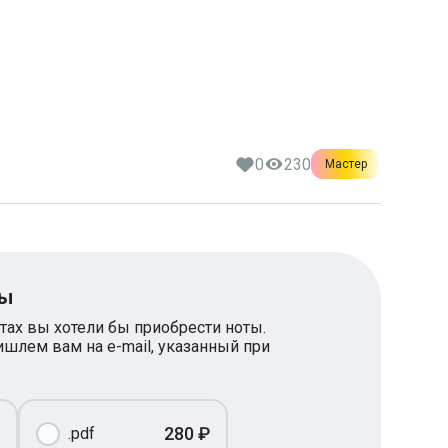
0
230
Мастер
ты
тах вы хотели бы приобрести ноты.
шлем вам на e-mail, указанный при
280 ₽
.pdf