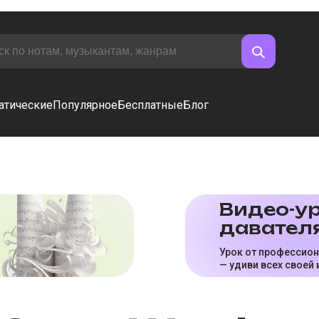
атические
Популярное
Бесплатные
Блог
Видео-ур
да­ва­те­л
Урок от профессио
— удиви всех своей 