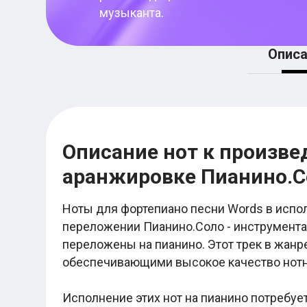
Женя Трофимов
музыканта.
Макс Корж
Валентин Стрыкало
Ваня Дмитриенко
Описа
Егор Крид
Noize MC
Ляпис Трубецкой
Элли на маковом поле
Нервы
Любэ
Город 312
Пошлая Молли
Описание нот к произвед
Nirvana
Мумий Тролль
аранжировке Пианино.С
Шансон
Михаил Круг
Ноты для фортепиано песни Words в испол
Михаил Шуфутинский
Виктор Петлюра
переложении Пианино.Соло - инструмента
Сергей Трофимов
переложены на пианино. Этот трек в жан
Лесоповал
обеспечивающими высокое качество нотн
Бока
Бутырка
Александр Розенбаум
Исполнение этих нот на пианино потребуе
Табы для гитары