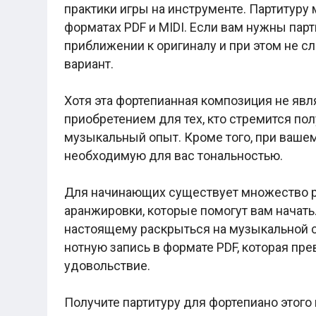
Легкие аккорды (простые песни)
практики игры на инструменте. Партитуру м
Аккорды со словами (вокал)
форматах PDF и MIDI. Если вам нужны пар
Поп
приближении к оригиналу и при этом не с
BEARWOLF
Мари Краймбрери
вариант.
Комната культуры
XOLIDAYBOY
Хотя эта фортепианная композиция не явл
Сергей Лазарев
Ёлка
приобретением для тех, кто стремится по
МОТ
музыкальный опыт. Кроме того, при ваше
Клава Кока
Zoloto
необходимую для вас тональностью.
Монеточка
Пицца
Для начинающих существует множество р
Звери
Анжелика Варум
аранжировки, которые помогут вам начать.
Алексей Чумаков
настоящему раскрыться на музыкальной с
Леонид Агутин
нотную запись в формате PDF, которая пр
Саундтрек
Тематические
удовольствие.
Из фильмов
Аватар: Путь воды
Получите партитуру для фортепиано этого
Титаник
Гарри Поттер