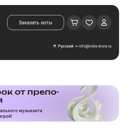
Заказать ноты
Русский
info@note-store.ru
Русский
ок от пре­по­
я
United States
Deutsch
нального музыканта
игрой!
El español