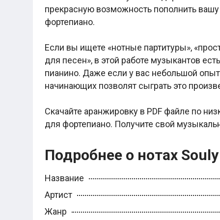
Легкие аккорды (простые песни)
прекрасную возможность пополнить вашу
Аккорды со словами (вокал)
фортепиано.
Поп
BEARWOLF
Мари Краймбрери
Если вы ищете «нотные партитуры», «прос
Комната культуры
для песен», в этой работе музыкантов есть
XOLIDAYBOY
Сергей Лазарев
пианино. Даже если у вас небольшой опыт 
Ёлка
начинающих позволят сыграть это произв
МОТ
Клава Кока
Zoloto
Скачайте аранжировку в PDF файле по низ
Монеточка
для фортепиано. Получите свой музыкаль
Пицца
Звери
Анжелика Варум
Подробнее о нотах Souly
Алексей Чумаков
Леонид Агутин
Саундтрек
Название
Тематические
Из фильмов
Артист
Аватар: Путь воды
Титаник
Жанр
Гарри Поттер