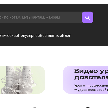
атические
Популярное
Бесплатные
Блог
Видео-ур
да­ва­те­л
Урок от профессио
— удиви всех своей 