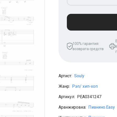
100% гарантия
возврата средств
Артист:
Souly
Жанр:
Рэп/ хип-хоп
Артикул:
PEA0341247
Аранжировка:
Пианино.Easy