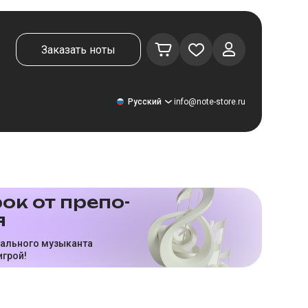
Заказать ноты
Русский
info@note-store.ru
Русский
ок от пре­по­
я
United States
Deutsch
нального музыканта
игрой!
El español