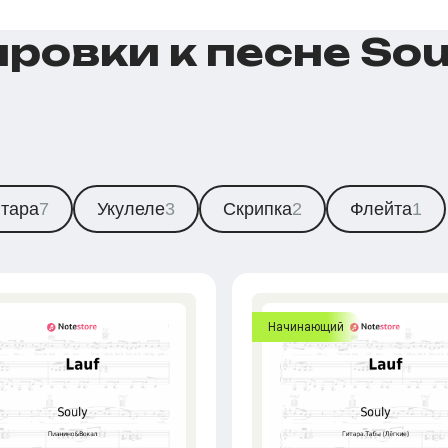
овки к песне Soul
итара
7
Укулеле
3
Скрипка
2
Флейта
1
Начинающий