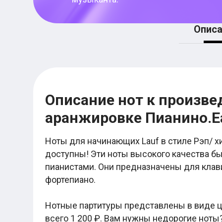
Женя Трофимов
Макс Корж
Валентин Стрыкало
Описа
Ваня Дмитриенко
Егор Крид
Noize MC
Ляпис Трубецкой
Элли на маковом поле
Нервы
Любэ
Город 312
Описание нот к произвед
Пошлая Молли
аранжировке Пианино.E
Nirvana
Мумий Тролль
Шансон
Ноты для начинающих Lauf в стиле Рэп/ хи
Михаил Круг
Михаил Шуфутинский
доступны! Эти ноты высокого качества 
Виктор Петлюра
пианистами. Они предназначены для кла
Сергей Трофимов
фортепиано.
Лесоповал
Бока
Бутырка
Нотные партитуры представлены в виде 
Александр Розенбаум
Табы для гитары
всего 1 200 ₽. Вам нужны недорогие ноты?