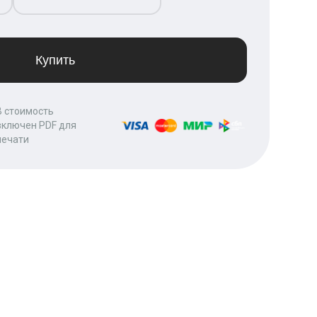
Купить
В стоимость
включен PDF для
печати