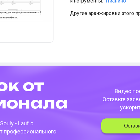
Инструменты:
Пианино
Другие аранжировки этого п
ок от
Видео пок
­она­ла
Оставьте заяв
ускори
Souly - Lauf
с
Остави
т профессионального