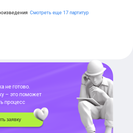
роизведения
Смотреть еще 17 партитур
а не готово.
ку – это поможет
ть процесс
ть заявку