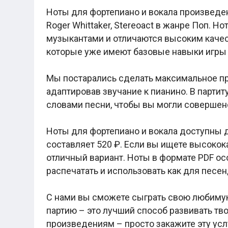
Легкие аккорды (простые песни)
Ноты для фортепиано и вокала произведен
Аккорды со словами (вокал)
Поп
Roger Whittaker, Stereoact в жанре Поп.
BEARWOLF
музыкантами и отличаются высоким качес
Мари Краймбрери
которые уже имеют базовые навыки игры 
Комната культуры
XOLIDAYBOY
Сергей Лазарев
Мы постарались сделать максимальное пр
Ёлка
адаптировав звучание к пианино. В партит
МОТ
Клава Кока
словами песни, чтобы вы могли совершен
Zoloto
Монеточка
Ноты для фортепиано и вокала доступны д
Пицца
Звери
составляет 520 ₽. Если вы ищете высокок
Анжелика Варум
отличный вариант. Ноты в формате PDF осо
Алексей Чумаков
Леонид Агутин
распечатать и использовать как для песен,
Саундтрек
Тематические
С нами вы сможете сыграть свою любимую
Из фильмов
Аватар: Путь воды
партию – это лучший способ развивать тв
Титаник
произведениям – просто закажите эту услу
Гарри Поттер