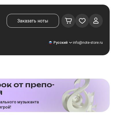
Заказать ноты
Русский
info@note-store.ru
Русский
ок от пре­по­
я
United States
Deutsch
нального музыканта
игрой!
El español