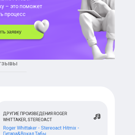
ку – это поможет
ть процесс
ть заявку
тзывы
ДРУГИЕ ПРОИЗВЕДЕНИЯ ROGER
WHITTAKER, STEREOACT
Roger Whittaker - Stereoact Hitmix -
Гитара&Вокал.Табы