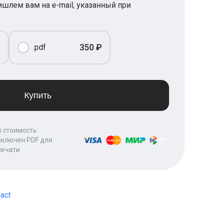
шлем вам на e-mail, указанный при
350 ₽
.pdf
Купить
В стоимость
включен PDF для
печати
act