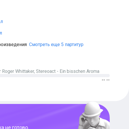
ал
л
роизведения
Смотреть еще 5 партитур
т
Roger Whittaker, Stereoact
-
Ein bisschen Aroma
-- --
а не готово.