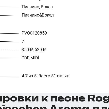
Пианино, Вокал
Пианино&Вокал
PVO0120859
7
350 ₽, 520 ₽
PDF, MIDI
4.7 из 5. Всего 51 отзыв
овки к песне Roge
n bisschen Aroma д