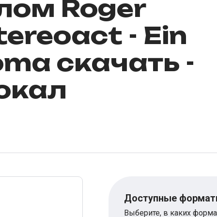
лом Roger
tereoact - Ein
oma скачать -
окал
Доступные форма
Выберите, в каких форма