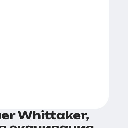
r Whittaker,
ля скачивания