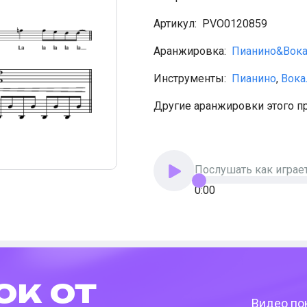
Артикул:
PVO0120859
Аранжировка:
Пианино&Вок
Инструменты:
Пианино
,
Вока
Другие аранжировки этого п
Послушать как играе
0:00
ок от
Видео пок