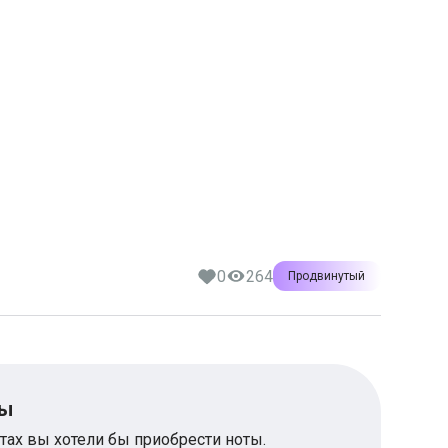
0
264
Продвинутый
ты
тах вы хотели бы приобрести ноты.