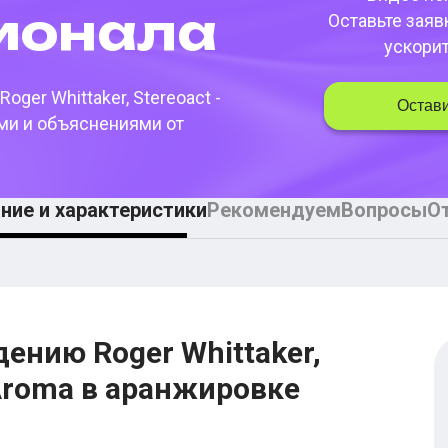
­она­ла
Оставьте заяв
ускори
Roger Whittaker, Stereoact -
Остави
ми и объяснениями от
ние и характеристики
Рекомендуем
Вопросы
О
ению Roger Whittaker,
n Aroma в аранжировке