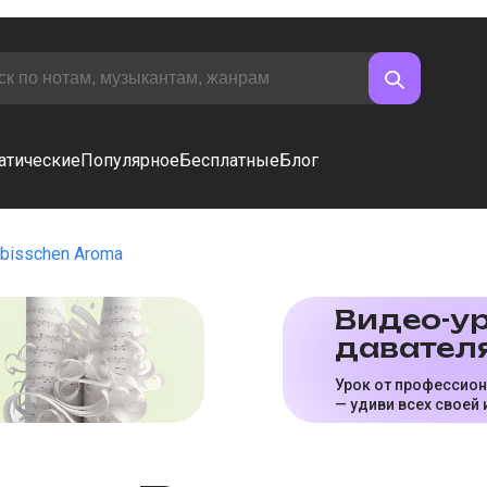
атические
Популярное
Бесплатные
Блог
 bisschen Aroma
Видео-ур
да­ва­те­л
Урок от профессио
— удиви всех своей 