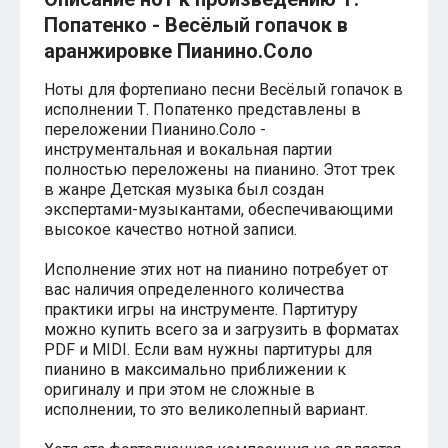
Легкие аккорды (простые песни)
Попатенко - Весёлый гопачок в
Аккорды со словами (вокал)
Поп
аранжировке Пианино.Соло
BEARWOLF
Мари Краймбрери
Ноты для фортепиано песни Весёлый гопачок в
Комната культуры
исполнении Т. Попатенко представлены в
XOLIDAYBOY
переложении Пианино.Соло -
Сергей Лазарев
инструментальная и вокальная партии
Ёлка
полностью переложены на пианино. Этот трек
МОТ
в жанре Детская музыка был создан
Клава Кока
экспертами-музыкантами, обеспечивающими
Zoloto
высокое качество нотной записи.
Монеточка
Пицца
Исполнение этих нот на пианино потребует от
Звери
вас наличия определенного количества
Анжелика Варум
практики игры на инструменте. Партитуру
Алексей Чумаков
можно купить всего за и загрузить в форматах
Леонид Агутин
PDF и MIDI. Если вам нужны партитуры для
Саундтрек
пианино в максимально приближении к
Тематические
оригиналу и при этом не сложные в
Из фильмов
Аватар: Путь воды
исполнении, то это великолепный вариант.
Титаник
Гарри Поттер