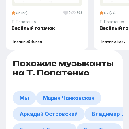
0
208
4.5 (58)
4.7 (24)
Т. Попатенко
Т. Попатенко
Весёлый гопачок
Весёлый го
Пианино&Вокал
Пианино.Easy
Похожие музыканты
на Т. Попатенко
Мы
Мария Чайковская
Аркадий Островский
Владимир Ша