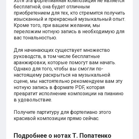
Хотя эта фортепианная композиция не является
Хатико
бесплатной, она будет отличным
Реквием по мечте
приобретением для тех, кто стремится получить
Пираты Карибского моря
изысканный и прекрасный музыкальный опыт.
Сумерки
Кроме того, при вашем желании, мы
Величайший шоумен
переложим нотную запись в необходимую для
Звездные войны
вас тональностью.
Ла ла Ленд
Ромео и Джульетта (1968)
Для начинающих существует множество
Бумер
руководств, в том числе бесплатные
Аладдин (2019)
аранжировки, которые помогут вам начать.
Король лев (2019)
Однако для того, чтобы вы смогли по-
Брат
настоящему раскрыться на музыкальной
Брат-2
сцене, мы настоятельно рекомендуем вам эту
Властелин колец: Братство Кольца
нотную запись в формате PDF, которая
Гордость и предубеждение
превратит исполнение композиции на пианино
Классическая музыка
в удовольствие.
Времена года - Вивальди
Времена года - Чайковский
Сонаты Бетховена
Получите партитуру для фортепиано этого
Ноты для вальса
красивой композиции прямо сейчас.
Из мультфильмов
Король лев
Подробнее о нотах Т. Попатенко
Холодное сердце