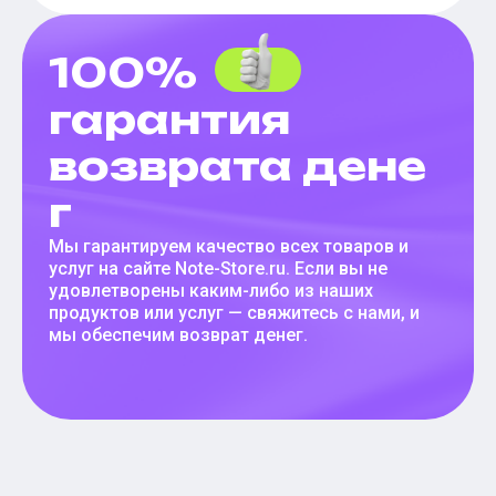
100%
гарантия
возврата дене
г
Мы гарантируем качество всех товаров и
услуг на сайте Note-Store.ru. Если вы не
удовлетворены каким-либо из наших
продуктов или услуг — свяжитесь с нами, и
мы обеспечим возврат денег.