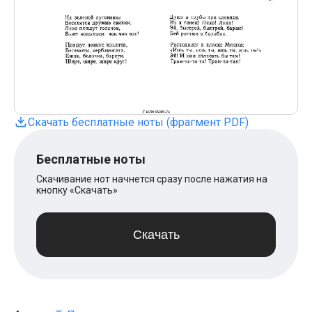
Поп
XOLIDAYBOY
Ваня Дмитриенко
Анна Герман
Полина Гагарина
Монеточка
Ласковый Май
HammAli
HammAli & Navai
Скачать бесплатные ноты (фрагмент PDF)
BTS
Тату
Billie Eilish
Бесплатные ноты
Макс Корж
Алена Швец
Скачивание нот начнется сразу после нажатия на
Michael Jackson
кнопку «Скачать»
Modern Talking
Руки Вверх
Тима Белорусских
Скачать
BEARWOLF
Севара
Zivert
Олег Газманов
Юрий Шатунов
Мария Чайковская