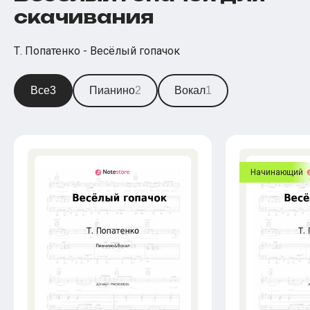
скачивания
Т. Попатенко - Весёлый гопачок
Все
3
Пианино
2
Вокал
1
Начинающий