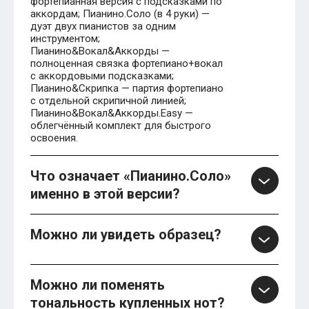
фортепианная версия с подсказками по
аккордам; Пианино.Соло (в 4 руки) —
дуэт двух пианистов за одним
инструментом;
Пианино&Вокал&Аккорды —
полноценная связка фортепиано+вокал
с аккордовыми подсказками;
Пианино&Скрипка — партия фортепиано
с отдельной скрипичной линией;
Пианино&Вокал&Аккорды.Easy —
облегчённый комплект для быстрого
освоения.
Что означает «Пианино.Соло»
именно в этой версии?
Можно ли увидеть образец?
Можно ли поменять
тональность купленных нот?