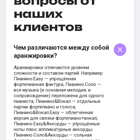
вопросы от
наших
клиентов
Чем различаются между собой
аранжировки?
Аранжировки отличаются уровнем
сложности и составом партий. Например:
Пианино.Easy — упрощённая
фортепианная фактура; Пианино.Соло —
вся музыка (и основная мелодия, и
сопровождение) переложена для одного
пианиста; Пианино&Вокал — отдельные
партии фортепиано и голоса;
Пианино&Вокал.Easy — облегчённая
версия для связки фортепиано+вокал;
Пианино.Easy&Аккорды — упрощённые
ноты плюс аппликатурные аккорды;
Пианино.Соло&Аккорды — сольная