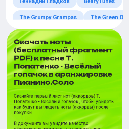
Геннадий Гладков
BearyTunes
The Grumpy Grampas
The Green Or
Алексей Яковель
Дмитрий Высоцк
Скачать ноты
(бесплатный фрагмент
PDF) к песне Т.
Попатенко - Весёлый
гопачок в аранжировке
Пианино.Соло
Скачайте первый лист нот (аккордов)
Т.
Попатенко
-
Весёлый гопачок
, чтобы увидеть
как будут выглядеть ноты (аккорды) после
покупки.
В документе вы увидите качество
оформления партитуры на первом листе.