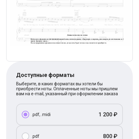
Поп
XOLIDAYBOY
Ваня Дмитриенко
Анна Герман
Полина Гагарина
Монеточка
Ласковый Май
HammAli
HammAli & Navai
BTS
Тату
Billie Eilish
Макс Корж
Доступные форматы
Алена Швец
Michael Jackson
Выберите, в каких форматах вы хотели бы
приобрести ноты. Оплаченные ноты мы пришлем
Modern Talking
вам на e-mail, указанный при оформлении заказа
Руки Вверх
Тима Белорусских
BEARWOLF
Севара
1 200 ₽
.pdf, .midi
Zivert
Олег Газманов
Юрий Шатунов
800 ₽
.pdf
Мария Чайковская