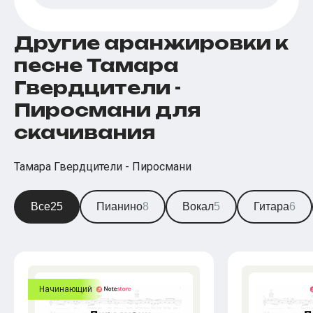
Другие аранжировки к
песне Тамара
Гвердцители -
Пиросмани для
скачивания
Тамара Гвердцители - Пиросмани
Все
25
Пианино
8
Вокал
5
Гитара
6
Начинающий