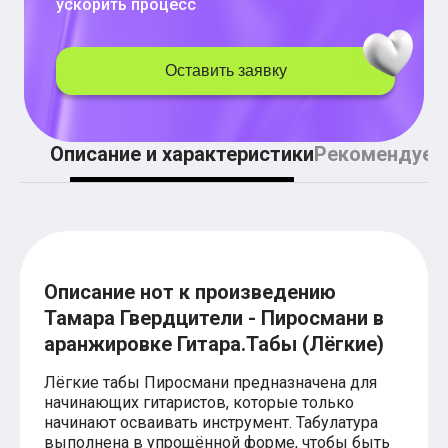
ускорить процесс
Легкие аккорды (простые песни)
Аккорды со словами (вокал)
Поп
BEARWOLF
Оставить заявку
Мари Краймбрери
Комната культуры
XOLIDAYBOY
Сергей Лазарев
Описание и характеристики
Рекомендуем
Ёлка
МОТ
Клава Кока
Zoloto
Монеточка
Пицца
Звери
Описание нот к произведению
Анжелика Варум
Алексей Чумаков
Тамара Гвердцители - Пиросмани в
Леонид Агутин
аранжировке Гитара.Табы (Лёгкие)
Саундтрек
Тематические
Лёгкие табы Пиросмани предназначена для
Из фильмов
начинающих гитаристов, которые только
Аватар: Путь воды
начинают осваивать инструмент. Табулатура
Титаник
выполнена в упрощённой форме, чтобы быть
Гарри Поттер