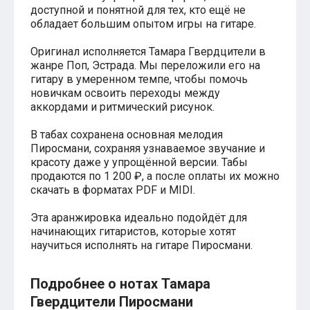
доступной и понятной для тех, кто ещё не
Хатико
обладает большим опытом игры на гитаре.
Реквием по мечте
Пираты Карибского моря
Оригинал исполняется Тамара Гвердцители в
Сумерки
Величайший шоумен
жанре Поп, Эстрада. Мы переложили его на
Звездные войны
гитару в умеренном темпе, чтобы помочь
Ла ла Ленд
новичкам освоить переходы между
Ромео и Джульетта (1968)
аккордами и ритмический рисунок.
Бумер
Аладдин (2019)
В табах сохранена основная мелодия
Король лев (2019)
Пиросмани, сохраняя узнаваемое звучание и
Брат
красоту даже у упрощённой версии. Табы
Брат-2
продаются по 1 200 ₽, а после оплаты их можно
Властелин колец: Братство Кольца
скачать в форматах PDF и MIDI.
Гордость и предубеждение
Классическая музыка
Эта аранжировка идеально подойдёт для
Времена года - Вивальди
начинающих гитаристов, которые хотят
Времена года - Чайковский
научиться исполнять на гитаре Пиросмани.
Сонаты Бетховена
Ноты для вальса
Из мультфильмов
Подробнее о нотах Тамара
Король лев
Гвердцители Пиросмани
Холодное сердце