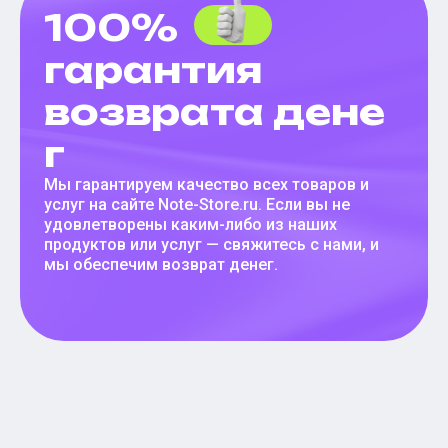
100%
гарантия
возврата дене
г
Мы гарантируем качество всех товаров и
услуг на сайте Note-Store.ru. Если вы не
удовлетворены каким-либо из наших
продуктов или услуг — свяжитесь с нами, и
мы обеспечим возврат денег.