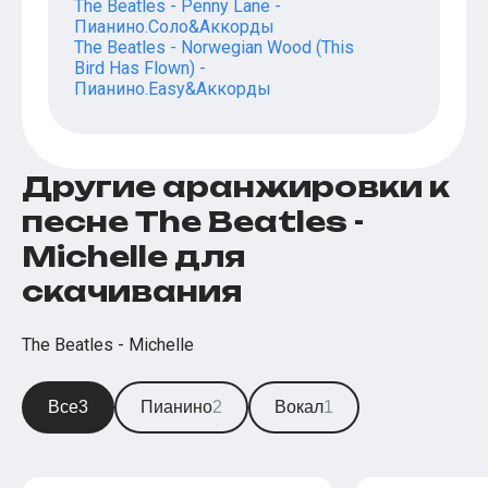
The Beatles - Penny Lane -
Пианино.Соло&Аккорды
The Beatles - Norwegian Wood (This
Bird Has Flown) -
Пианино.Easy&Аккорды
Другие аранжировки к
песне The Beatles -
Michelle для
скачивания
The Beatles - Michelle
Все
3
Пианино
2
Вокал
1