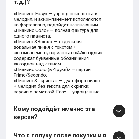
т.д.)?
«Пианино.Easy» — упрощённые ноты: и
мелодия, и аккомпанемент исполняются
на фортепиано; подойдёт начинающим.
«Пианино.Соло» — полная фактура для
одного пианиста;
«Пианино&Вокал» — отдельная
вокальная линия с текстом +
аккомпанемент; варианты с «&Аккорды»
содержат буквенные обозначения
аккордов над станом;
«Пианино.Соло (в 4 руки)» — партии
Primo/Secondo;
«Пианино&Скрипка» — дуэт фортепиано
+ мелодия без текста для скрипки;
версии с пометкой .Easy — упрощённые.
Кому подойдёт именно эта
версия?
Что я получу после покупки и в