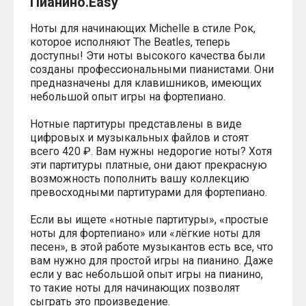
Пианино.Easy
Хатико
Реквием по мечте
Ноты для начинающих Michelle в стиле Рок,
Пираты Карибского моря
которое исполняют The Beatles, теперь
Сумерки
доступны! Эти ноты высокого качества были
Величайший шоумен
созданы профессиональными пианистами. Они
Звездные войны
предназначены для клавишников, имеющих
Ла ла Ленд
небольшой опыт игры на фортепиано.
Ромео и Джульетта (1968)
Бумер
Нотные партитуры представлены в виде
Аладдин (2019)
цифровых и музыкальных файлов и стоят
Король лев (2019)
всего 420 ₽. Вам нужны недорогие ноты? Хотя
Брат
эти партитуры платные, они дают прекрасную
Брат-2
возможность пополнить вашу коллекцию
Властелин колец: Братство Кольца
превосходными партитурами для фортепиано.
Гордость и предубеждение
Классическая музыка
Если вы ищете «нотные партитуры», «простые
Времена года - Вивальди
Времена года - Чайковский
ноты для фортепиано» или «лёгкие ноты для
Сонаты Бетховена
песен», в этой работе музыкантов есть все, что
Ноты для вальса
вам нужно для простой игры на пианино. Даже
Из мультфильмов
если у вас небольшой опыт игры на пианино,
Король лев
то такие ноты для начинающих позволят
Холодное сердце
сыграть это произведение.