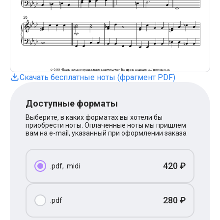
Поп
XOLIDAYBOY
Ваня Дмитриенко
Анна Герман
Полина Гагарина
Монеточка
Ласковый Май
HammAli
Скачать бесплатные ноты (фрагмент PDF)
HammAli & Navai
BTS
Тату
Доступные форматы
Billie Eilish
Макс Корж
Выберите, в каких форматах вы хотели бы
Алена Швец
приобрести ноты. Оплаченные ноты мы пришлем
Michael Jackson
вам на e-mail, указанный при оформлении заказа
Modern Talking
Руки Вверх
Тима Белорусских
420 ₽
.pdf, .midi
BEARWOLF
Севара
Zivert
Олег Газманов
280 ₽
.pdf
Юрий Шатунов
Мария Чайковская