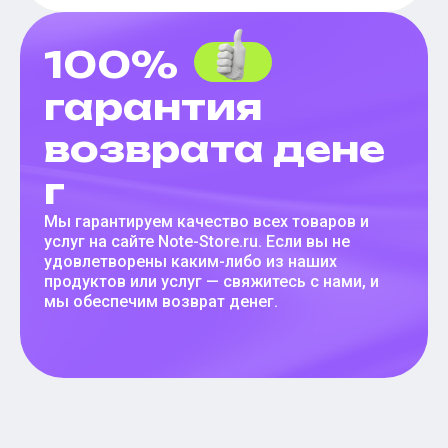
100%
гарантия
возврата дене
г
Мы гарантируем качество всех товаров и
услуг на сайте Note-Store.ru. Если вы не
удовлетворены каким-либо из наших
продуктов или услуг — свяжитесь с нами, и
мы обеспечим возврат денег.