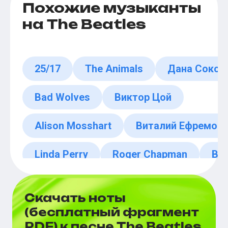
Похожие музыканты
на The Beatles
25/17
The Animals
Дана Сокол
Bad Wolves
Виктор Цой
Alison Mosshart
Виталий Ефремоч
Linda Perry
Roger Chapman
Bec
Скачать ноты
(бесплатный фрагмент
PDF) к песне The Beatles