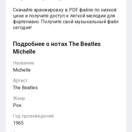
Красавица и чудовище
из мультфильмов Disney
Скачайте аранжировку в PDF файле по низкой
Моана (Disney)
цене и получите доступ к лёгкой мелодии для
Ноты из аниме
фортепиано. Получите свой музыкальный файл
Вверх
сегодня!
Ходячий замок Хаула
Для обучения
1-ой класс обучения
Подробнее о нотах The Beatles
2-ий класс обучения
Michelle
Для детского сада
Ноты для младшей группы
Название
Ноты для средней группы
Ноты для старшей группы
Michelle
Духовная музыка
Пасхальные ноты
Артист
Христианская музыка
The Beatles
Госпел
из компьютерных игр
Жанр
The Legend Of Zelda
Рок
Friday Night Funkin’
Super Mario Bros.
Год произведения
для различных игр
1965
Minecraft
Five Nights at Freddy’s