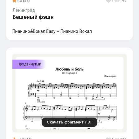
1
148
4.3 (52)
Ленинград
Бешеный фэшн
Пианино&Вокал.Easy
Пианино
Вокал
Продвинутый
Скачать фрагмент PDF