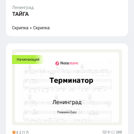
Популярное
Ленинград
Бесплатные
ТАЙГА
Скрипка
Скрипка
Начинающий
0
288
4.2 (17)