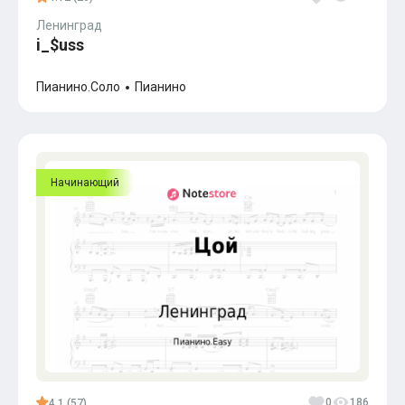
Ленинград
i_$uss
Пианино.Соло
Пианино
Начинающий
0
186
4.1 (57)