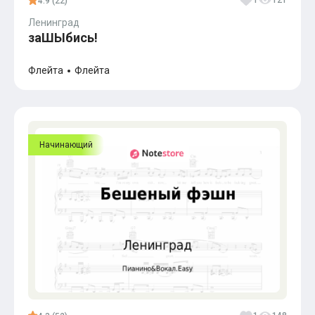
1
121
4.9 (22)
Ленинград
заШЫбись!
Флейта
Флейта
Начинающий