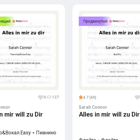
ающий
Продвинутый
0
127
4.7 (49)
onnor
Sarah Connor
n mir will zu Dir
Alles in mir will zu Dir
о&Вокал.Easy
Пианино