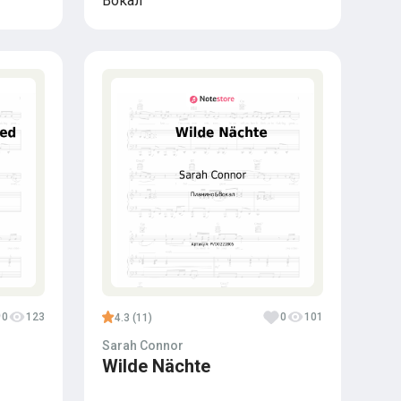
Вокал
0
123
0
101
4.3 (11)
Sarah Connor
Wilde Nächte