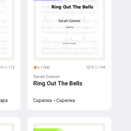
0
112
0
166
4.7 (48)
Sarah Connor
Ring Out The Bells
тара
Скрипка
Скрипка