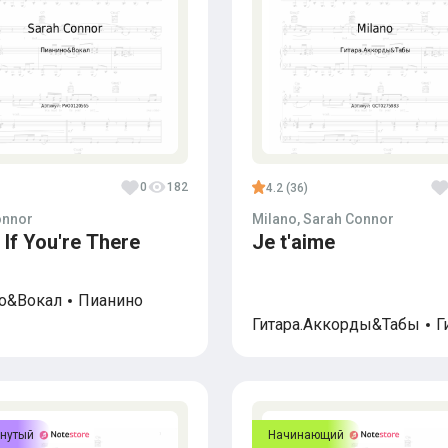
0
182
4.2 (36)
onnor
Milano, Sarah Connor
 If You're There
Je t'aime
о&Вокал
Пианино
Гитара.Аккорды&Табы
Г
нутый
Начинающий