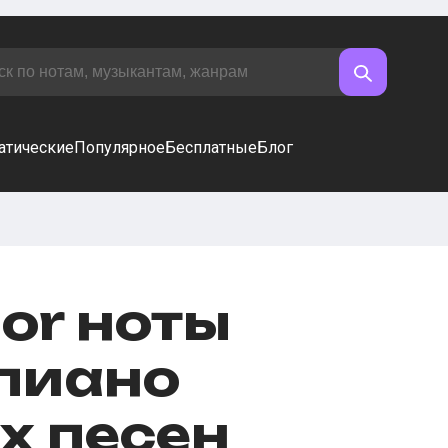
атические
Популярное
Бесплатные
Блог
or ноты
пиано
х песен