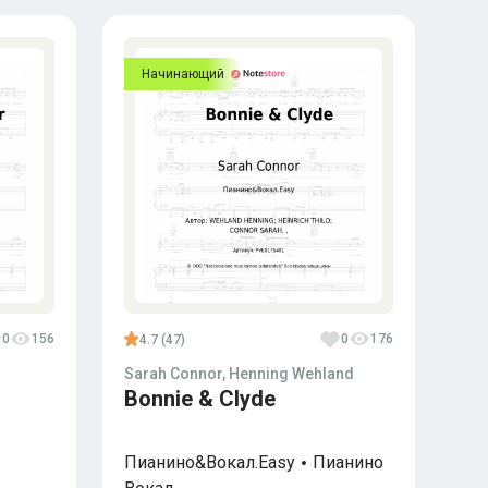
Начинающий
0
156
0
176
4.7 (47)
Sarah Connor, Henning Wehland
Bonnie & Clyde
Пианино&Вокал.Easy
Пианино