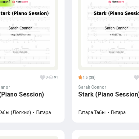
ающий
0
91
4.5 (38)
onnor
Sarah Connor
(Piano Session)
Stark (Piano Session
Табы (Лёгкие)
Гитара
Гитара.Табы
Гитара