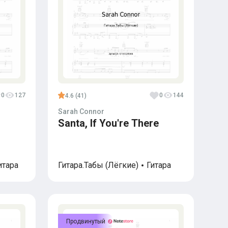
0
127
0
144
4.6 (41)
Sarah Connor
Santa, If You're There
итара
Гитара.Табы (Лёгкие)
Гитара
Продвинутый