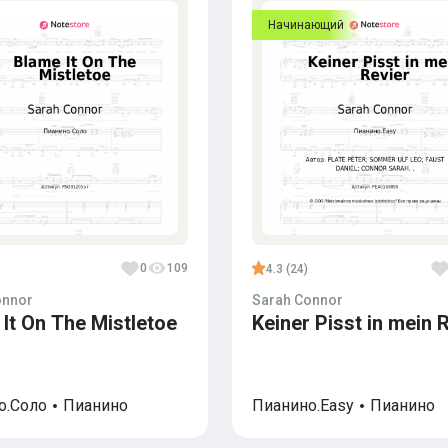
Начинающий
0
109
4.3 (24)
onnor
Sarah Connor
It On The Mistletoe
Keiner Pisst in mein 
о.Соло
Пианино
Пианино.Easy
Пианино