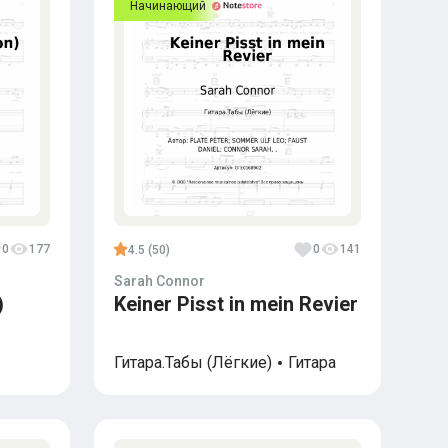
Начинающий
0
177
0
141
4.5 (50)
Sarah Connor
)
Keiner Pisst in mein Revier
Гитара.Табы (Лёгкие)
Гитара