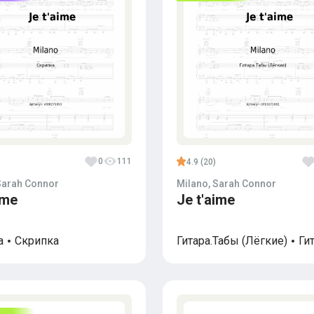
0
111
4.9 (20)
Sarah Connor
Milano, Sarah Connor
ime
Je t'aime
а
Скрипка
Гитара.Табы (Лёгкие)
Ги