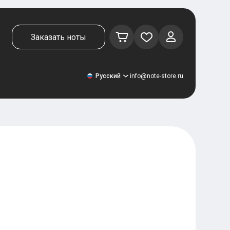
Заказать ноты
Русский
info@note-store.ru
Русский
United States
Deutsch
El español