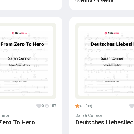
Флейта
Флейта
0
157
4.6 (39)
onnor
Sarah Connor
Zero To Hero
Deutsches Liebeslied