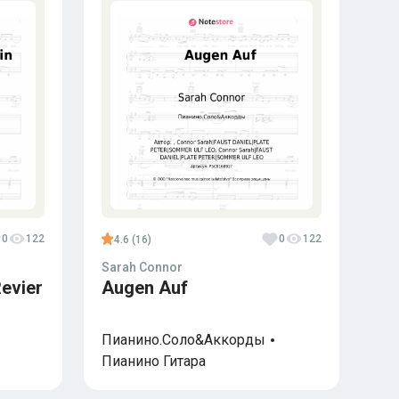
0
122
0
122
4.6 (16)
Sarah Connor
Revier
Augen Auf
Пианино.Соло&Аккорды
Пианино
Гитара