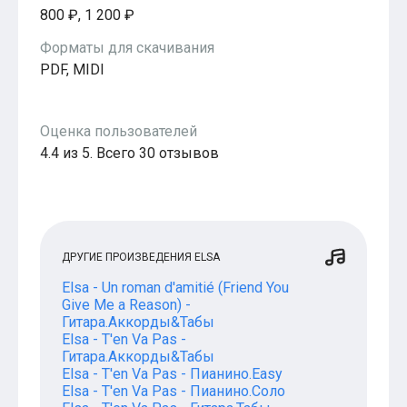
Популярное
800 ₽, 1 200 ₽
Бесплатные
Форматы для скачивания
PDF, MIDI
Оценка пользователей
4.4 из 5. Всего 30 отзывов
ДРУГИЕ ПРОИЗВЕДЕНИЯ ELSA
Elsa - Un roman d'amitié (Friend You
Give Me a Reason) -
Гитара.Аккорды&Табы
Elsa - T'en Va Pas -
Гитара.Аккорды&Табы
Elsa - T'en Va Pas - Пианино.Easy
Elsa - T'en Va Pas - Пианино.Соло