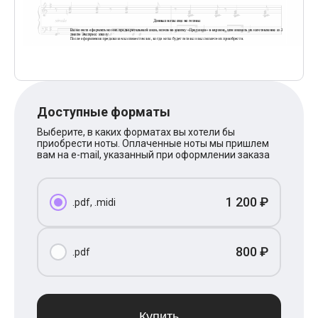
Поп
XOLIDAYBOY
Ваня Дмитриенко
Анна Герман
Полина Гагарина
Монеточка
Ласковый Май
HammAli
Доступные форматы
HammAli & Navai
BTS
Выберите, в каких форматах вы хотели бы
Тату
приобрести ноты. Оплаченные ноты мы пришлем
Billie Eilish
вам на e-mail, указанный при оформлении заказа
Макс Корж
Алена Швец
Michael Jackson
1 200 ₽
.pdf, .midi
Modern Talking
Руки Вверх
Тима Белорусских
BEARWOLF
800 ₽
.pdf
Севара
Zivert
Олег Газманов
Юрий Шатунов
Мария Чайковская
Купить