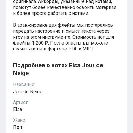
оригинала. Аккорды, указанные над нотами,
Хатико
помогут более качественно освоить материал
Реквием по мечте
и более просто работать с нотами.
Пираты Карибского моря
Сумерки
В аранжировке для флейты мы постарались
Величайший шоумен
передать настроение и смысл текста через
Звездные войны
игру на этом инструменте. Стоимость нот для
Ла ла Ленд
флейты 1 200 ₽. После оплаты вы можете
Ромео и Джульетта (1968)
скачать ноты в формате PDF и MIDI.
Бумер
Аладдин (2019)
Король лев (2019)
Подробнее о нотах Elsa Jour de
Брат
Neige
Брат-2
Властелин колец: Братство Кольца
Гордость и предубеждение
Название
Классическая музыка
Jour de Neige
Времена года - Вивальди
Времена года - Чайковский
Артист
Сонаты Бетховена
Elsa
Ноты для вальса
Из мультфильмов
Жанр
Король лев
Поп
Холодное сердце