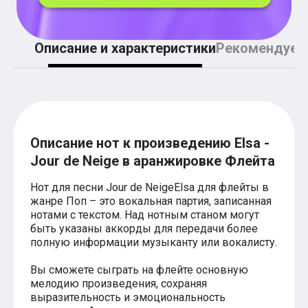
Легкие аккорды (простые песни)
Аккорды со словами (вокал)
Поп
BEARWOLF
Описание и характеристики
Рекомендуем
Мари Краймбрери
Комната культуры
XOLIDAYBOY
Сергей Лазарев
Ёлка
МОТ
Клава Кока
Описание нот к произведению Elsa -
Zoloto
Jour de Neige в аранжировке Флейта
Монеточка
Пицца
Нот для песни Jour de NeigeElsa для флейты в
Звери
жанре Поп – это вокальная партия, записанная
Анжелика Варум
нотами с текстом. Над нотным станом могут
Алексей Чумаков
быть указаны аккорды для передачи более
Леонид Агутин
Саундтрек
полную информации музыканту или вокалисту.
Тематические
Из фильмов
Вы сможете сыграть на флейте основную
Аватар: Путь воды
мелодию произведения, сохраняя
Титаник
выразительность и эмоциональность
Гарри Поттер