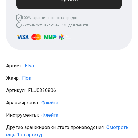
Леонид Агутин
МакSим
Клава Кока
100% гарантия возврата средств
Владимир Пресняков
В стоимость включен PDF для печати
Мари Краймбрери
Лариса Долина
Саундтреки
Гитара
Аккорды для начинающих
Рок
Виктор Цой (Кино)
Артист:
Elsa
Сектор газа
Король и шут
Жанр:
Поп
Алёна Швец
ДДТ
Артикул:
FLU0330806
Земфира
Сплин
Аранжировка:
Флейта
Наутилус Помпилиус
Агата Кристи
Инструменты:
Флейта
Владимир Высоцкий
Чиж
Гражданская оборона
Другие аранжировки этого произведения
Смотреть
KSB
еще 17 партитур