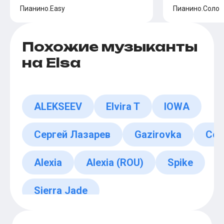
Пианино.Easy
Пианино.Соло
Похожие музыканты
на Elsa
ALEKSEEV
Elvira T
IOWA
Сергей Лазарев
Gazirovka
Coc
Alexia
Alexia (ROU)
Spike
Sierra Jade