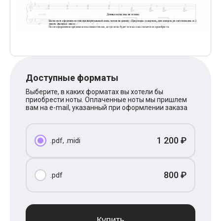
Поп
XOLIDAYBOY
Ваня Дмитриенко
Анна Герман
Полина Гагарина
Монеточка
Ласковый Май
HammAli
Доступные форматы
HammAli & Navai
BTS
Выберите, в каких форматах вы хотели бы
Тату
приобрести ноты. Оплаченные ноты мы пришлем
Billie Eilish
вам на e-mail, указанный при оформлении заказа
Макс Корж
Алена Швец
Michael Jackson
1 200 ₽
.pdf, .midi
Modern Talking
Руки Вверх
Тима Белорусских
BEARWOLF
800 ₽
.pdf
Севара
Zivert
Олег Газманов
Юрий Шатунов
Мария Чайковская
Купить