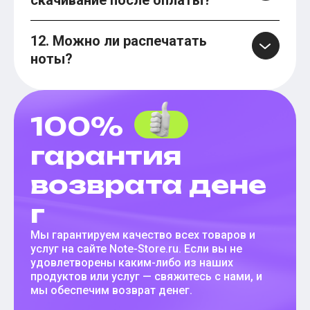
скачивание после оплаты?
12. Можно ли распечатать
ноты?
100%
гарантия
возврата дене
г
Мы гарантируем качество всех товаров и
услуг на сайте Note-Store.ru. Если вы не
удовлетворены каким-либо из наших
продуктов или услуг — свяжитесь с нами, и
мы обеспечим возврат денег.