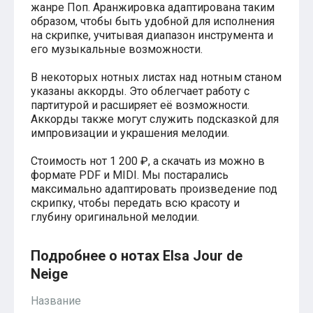
жанре Поп. Аранжировка адаптирована таким
Хатико
образом, чтобы быть удобной для исполнения
Реквием по мечте
на скрипке, учитывая диапазон инструмента и
Пираты Карибского моря
его музыкальные возможности.
Сумерки
Величайший шоумен
В некоторых нотных листах над нотным станом
Звездные войны
указаны аккорды. Это облегчает работу с
Ла ла Ленд
партитурой и расширяет её возможности.
Ромео и Джульетта (1968)
Бумер
Аккорды также могут служить подсказкой для
Аладдин (2019)
импровизации и украшения мелодии.
Король лев (2019)
Брат
Стоимость нот 1 200 ₽, а скачать из можно в
Брат-2
формате PDF и MIDI. Мы постарались
Властелин колец: Братство Кольца
максимально адаптировать произведение под
Гордость и предубеждение
скрипку, чтобы передать всю красоту и
Классическая музыка
глубину оригинальной мелодии.
Времена года - Вивальди
Времена года - Чайковский
Сонаты Бетховена
Подробнее о нотах Elsa Jour de
Ноты для вальса
Neige
Из мультфильмов
Король лев
Название
Холодное сердце