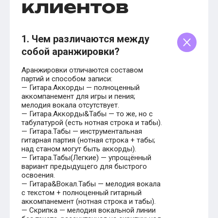
клиентов
1. Чем различаются между
собой аранжировки?
Аранжировки отличаются составом
партий и способом записи:
— Гитара.Аккорды — полноценный
аккомпанемент для игры и пения;
мелодия вокала отсутствует.
— Гитара.Аккорды&Табы — то же, но с
табулатурой (есть нотная строка и табы).
— Гитара.Табы — инструментальная
гитарная партия (нотная строка + табы;
над станом могут быть аккорды).
— Гитара.Табы(Легкие) — упрощённый
вариант предыдущего для быстрого
освоения.
— Гитара&Вокал.Табы — мелодия вокала
с текстом + полноценный гитарный
аккомпанемент (нотная строка и табы).
— Скрипка — мелодия вокальной линии