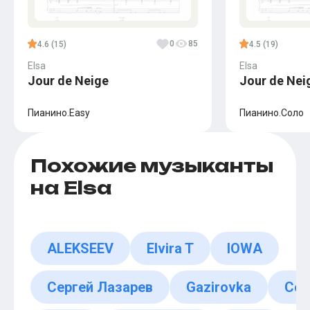
0
85
4.6 (15)
4.5 (19)
Elsa
Elsa
Jour de Neige
Jour de Nei
Пианино.Easy
Пианино.Соло
Похожие музыканты
на Elsa
ALEKSEEV
Elvira T
IOWA
Сергей Лазарев
Gazirovka
Coc