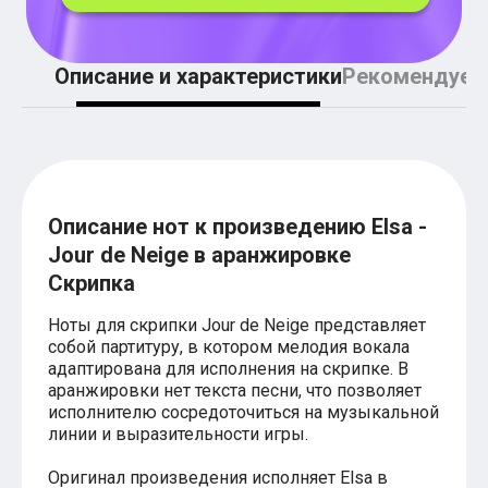
Легкие аккорды (простые песни)
Аккорды со словами (вокал)
Поп
BEARWOLF
Описание и характеристики
Рекомендуем
Мари Краймбрери
Комната культуры
XOLIDAYBOY
Сергей Лазарев
Ёлка
МОТ
Клава Кока
Описание нот к произведению Elsa -
Zoloto
Jour de Neige в аранжировке
Монеточка
Пицца
Скрипка
Звери
Анжелика Варум
Ноты для скрипки Jour de Neige представляет
Алексей Чумаков
собой партитуру, в котором мелодия вокала
Леонид Агутин
адаптирована для исполнения на скрипке. В
Саундтрек
аранжировки нет текста песни, что позволяет
Тематические
исполнителю сосредоточиться на музыкальной
Из фильмов
линии и выразительности игры.
Аватар: Путь воды
Титаник
Оригинал произведения исполняет Elsa в
Гарри Поттер