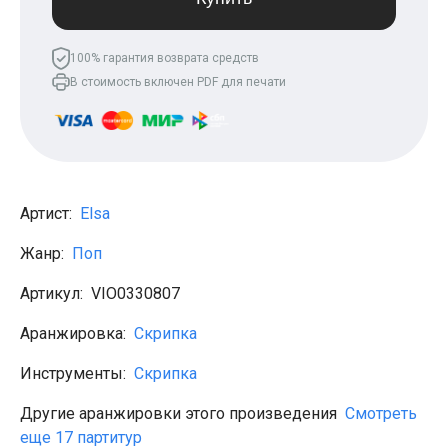
Леонид Агутин
МакSим
Клава Кока
100% гарантия возврата средств
Владимир Пресняков
В стоимость включен PDF для печати
Мари Краймбрери
Лариса Долина
Саундтреки
Гитара
Аккорды для начинающих
Рок
Виктор Цой (Кино)
Артист:
Elsa
Сектор газа
Король и шут
Жанр:
Поп
Алёна Швец
ДДТ
Артикул:
VIO0330807
Земфира
Сплин
Аранжировка:
Скрипка
Наутилус Помпилиус
Агата Кристи
Инструменты:
Скрипка
Владимир Высоцкий
Чиж
Гражданская оборона
Другие аранжировки этого произведения
Смотреть
KSB
еще 17 партитур