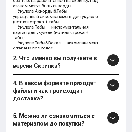
без текста, рассчитанная на скрипку; над
станом могут быть аккорды.
— Укулеле.Аккорды&Табы —
упрощённый аккомпанемент для укулеле
(нотная строка + табы).
— Укулеле.Табы — инструментальная
партия для укулеле (нотная строка +
табы).
— Укулеле.Табы&Вокал — аккомпанемент
с табами под голос.
2. Что именно вы получаете в
версии Скрипка?
4. В каком формате приходят
файлы и как происходит
доставка?
5. Можно ли ознакомиться с
материалом до покупки?