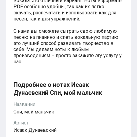
вокала, это отличный вариант. Ноты в формате
Красавица и чудовище
PDF особенно удобны, так как их легко
из мультфильмов Disney
скачать, распечатать и использовать как для
Моана (Disney)
песен, так и для упражнений.
Ноты из аниме
Вверх
С нами вы сможете сыграть свою любимую
Ходячий замок Хаула
Для обучения
песню на пианино и спеть вокальную партию –
1-ой класс обучения
это лучший способ развивать творчество в
2-ий класс обучения
себе. Мы делаем ноты к любым
Для детского сада
произведениям – просто закажите эту услугу у
Ноты для младшей группы
нас.
Ноты для средней группы
Ноты для старшей группы
Духовная музыка
Пасхальные ноты
Подробнее о нотах Исаак
Христианская музыка
Дунаевский Спи, мой мальчик
Госпел
из компьютерных игр
Название
The Legend Of Zelda
Спи, мой мальчик
Friday Night Funkin’
Super Mario Bros.
Артист
для различных игр
Minecraft
Исаак Дунаевский
Five Nights at Freddy’s