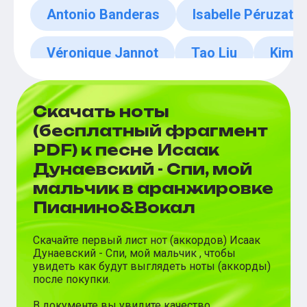
Antonio Banderas
Isabelle Péruzat
Véronique Jannot
Tao Liu
Kim H
Скачать ноты
(бесплатный фрагмент
PDF) к песне Исаак
Дунаевский - Спи, мой
мальчик в аранжировке
Пианино&Вокал
Скачайте первый лист нот (аккордов)
Исаак
Дунаевский
-
Спи, мой мальчик
, чтобы
увидеть как будут выглядеть ноты (аккорды)
после покупки.
В документе вы увидите качество