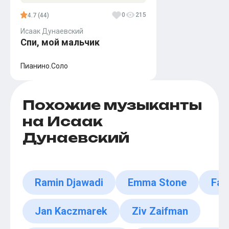
0
215
4.7 (44)
Исаак Дунаевский
Спи, мой мальчик
Пианино.Соло
Похожие музыканты
на Исаак
Дунаевский
Ramin Djawadi
Emma Stone
Fac
Jan Kaczmarek
Ziv Zaifman