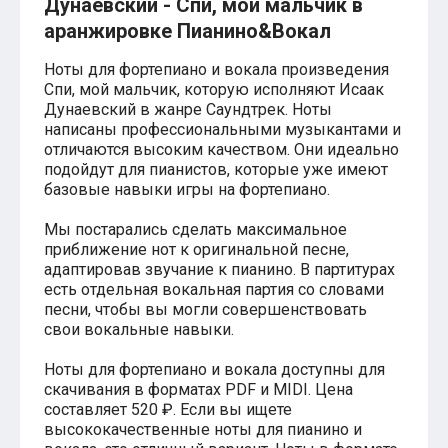
Дунаевский - Спи, мой мальчик в
Хатико
аранжировке Пианино&Вокал
Реквием по мечте
Пираты Карибского моря
Ноты для фортепиано и вокала произведения
Сумерки
Спи, мой мальчик, которую исполняют Исаак
Величайший шоумен
Дунаевский в жанре Саундтрек. Ноты
Звездные войны
написаны профессиональными музыкантами и
Ла ла Ленд
отличаются высоким качеством. Они идеально
Ромео и Джульетта (1968)
подойдут для пианистов, которые уже имеют
Бумер
Аладдин (2019)
базовые навыки игры на фортепиано.
Король лев (2019)
Брат
Мы постарались сделать максимальное
Брат-2
приближение нот к оригинальной песне,
Властелин колец: Братство Кольца
адаптировав звучание к пианино. В партитурах
Гордость и предубеждение
есть отдельная вокальная партия со словами
Классическая музыка
песни, чтобы вы могли совершенствовать
Времена года - Вивальди
свои вокальные навыки.
Времена года - Чайковский
Сонаты Бетховена
Ноты для фортепиано и вокала доступны для
Ноты для вальса
скачивания в форматах PDF и MIDI. Цена
Из мультфильмов
составляет 520 ₽. Если вы ищете
Король лев
высококачественные ноты для пианино и
Холодное сердце