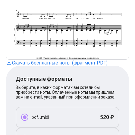
Поп
XOLIDAYBOY
Ваня Дмитриенко
Анна Герман
Полина Гагарина
Монеточка
Ласковый Май
HammAli
HammAli & Navai
BTS
Тату
Скачать бесплатные ноты (фрагмент PDF)
Billie Eilish
Макс Корж
Алена Швец
Доступные форматы
Michael Jackson
Modern Talking
Выберите, в каких форматах вы хотели бы
приобрести ноты. Оплаченные ноты мы пришлем
Руки Вверх
вам на e-mail, указанный при оформлении заказа
Тима Белорусских
BEARWOLF
Севара
Zivert
520 ₽
.pdf, .midi
Олег Газманов
Юрий Шатунов
Мария Чайковская