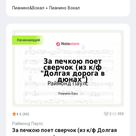
Пианино&Вокал
Пианино
Вокал
Начинающий
2
350
4.6 (46)
Раймонд Паулс
За печкою поет сверчок (из к/ф Долгая