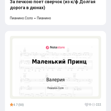
За печкою поет сверчок (из к/ф Долгая
дорога в дюнах)
Пианино.Соло
Пианино
0
222
4.7 (50)