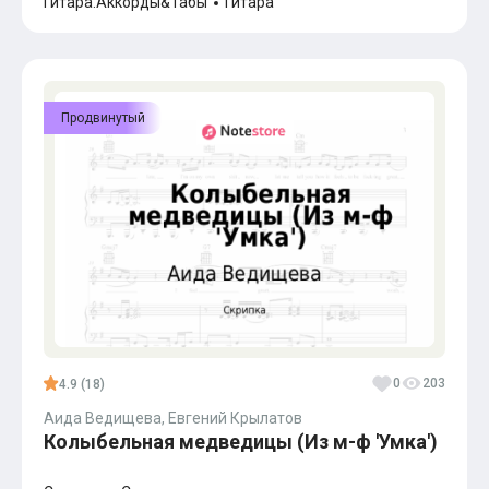
Гитара.Аккорды&Табы
Гитара
Продвинутый
0
203
4.9 (18)
Аида Ведищева, Евгений Крылатов
Колыбельная медведицы (Из м-ф 'Умка')