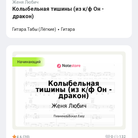
Женя Любич
Колыбельная тишины (из к/ф Он -
дракон)
Гитара.Табы (Лёгкие)
Гитара
Начинающий
0
132
4.6 (20)