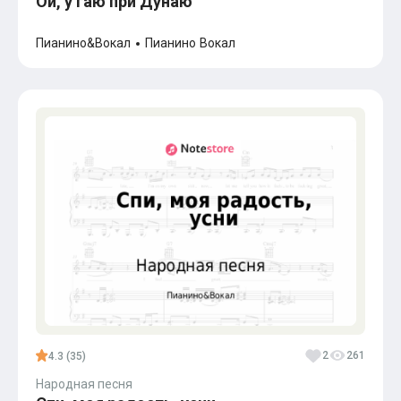
Ой, у гаю при Дунаю
Пианино&Вокал
Пианино
Вокал
2
261
4.3 (35)
Народная песня