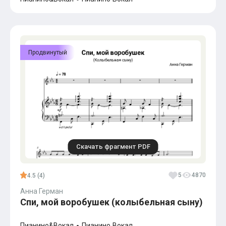
Продвинутый
Скачать фрагмент PDF
5
4870
4.5 (4)
Анна Герман
Спи, мой воробушек (колыбельная сыну)
Пианино&Вокал
Пианино
Вокал