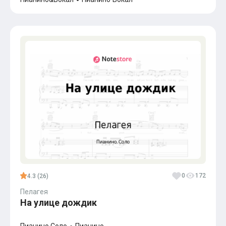
0
172
4.3 (26)
Пелагея
На улице дождик