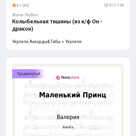
0
124
4.1 (42)
Женя Любич
Колыбельная тишины (из к/ф Он -
дракон)
Укулеле.Аккорды&Табы
Укулеле
Продвинутый