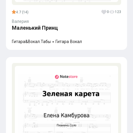
0
123
4.7 (14)
Валерия
Маленький Принц
Гитара&Вокал.Табы
Гитара
Вокал