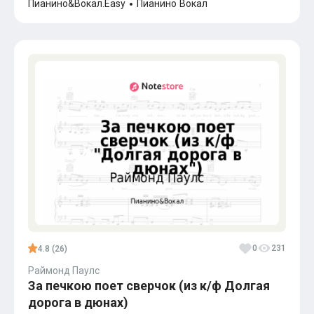
Пианино&Вокал.Easy
Пианино
Вокал
0
231
4.8 (26)
Раймонд Паулс
За печкою поет сверчок (из к/ф Долгая
дорога в дюнах)