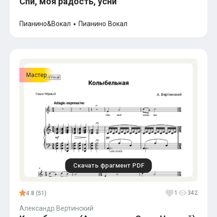
Спи, моя радость, усни
Пианино&Вокал
Пианино
Вокал
Мастер
Скачать фрагмент PDF
1
342
4.8 (51)
Александр Вертинский