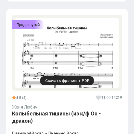
Популярное
Бесплатные
Продвинутый
Скачать фрагмент PDF
11
14219
4.5 (4)
Женя Любич
Колыбельная тишины (из к/ф Он -
дракон)
Пианино&Вокал
Пианино
Вокал