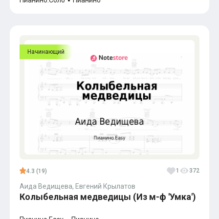
Пианино.Соло
Пианино
Начинающий
1
372
4.3 (19)
Аида Ведищева, Евгений Крылатов
Колыбельная медведицы (Из м-ф 'Умка')