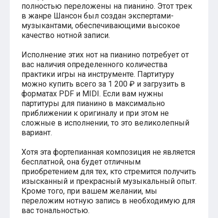
полностью переложены на пианино. Этот трек
Хатико
в жанре Шансон был создан экспертами-
Реквием по мечте
музыкантами, обеспечивающими высокое
Пираты Карибского моря
качество нотной записи.
Сумерки
Величайший шоумен
Исполнение этих нот на пианино потребует от
Звездные войны
Ла ла Ленд
вас наличия определенного количества
Ромео и Джульетта (1968)
практики игры на инструменте. Партитуру
Бумер
можно купить всего за 1 200 ₽ и загрузить в
Аладдин (2019)
форматах PDF и MIDI. Если вам нужны
Король лев (2019)
партитуры для пианино в максимально
Брат
приближении к оригиналу и при этом не
Брат-2
сложные в исполнении, то это великолепный
Властелин колец: Братство Кольца
вариант.
Гордость и предубеждение
Классическая музыка
Хотя эта фортепианная композиция не является
Времена года - Вивальди
бесплатной, она будет отличным
Времена года - Чайковский
приобретением для тех, кто стремится получить
Сонаты Бетховена
изысканный и прекрасный музыкальный опыт.
Ноты для вальса
Кроме того, при вашем желании, мы
Из мультфильмов
переложим нотную запись в необходимую для
Король лев
вас тональностью.
Холодное сердце