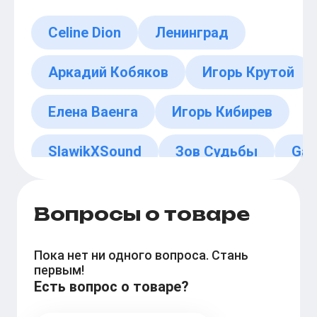
Celine Dion
Ленинград
Аркадий Кобяков
Игорь Крутой
Елена Ваенга
Игорь Кибирев
SlawikXSound
Зов Судьбы
Gar
Jean-François Michael
Вопросы о товаре
Пока нет ни одного вопроса. Стань
первым!
Есть вопрос о товаре?