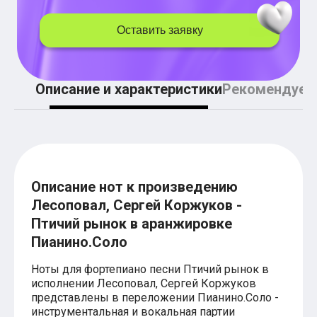
Легкие аккорды (простые песни)
Аккорды со словами (вокал)
Оставить заявку
Поп
BEARWOLF
Мари Краймбрери
Комната культуры
Описание и характеристики
Рекомендуем
XOLIDAYBOY
Сергей Лазарев
Ёлка
МОТ
Клава Кока
Zoloto
Монеточка
Пицца
Описание нот к произведению
Звери
Лесоповал, Сергей Коржуков -
Анжелика Варум
Птичий рынок в аранжировке
Алексей Чумаков
Леонид Агутин
Пианино.Соло
Саундтрек
Тематические
Ноты для фортепиано песни Птичий рынок в
Из фильмов
исполнении Лесоповал, Сергей Коржуков
Аватар: Путь воды
представлены в переложении Пианино.Соло -
Титаник
инструментальная и вокальная партии
Гарри Поттер