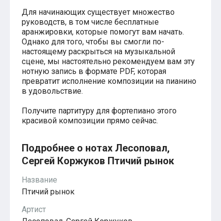
Красавица и чудовище
Для начинающих существует множество
из мультфильмов Disney
руководств, в том числе бесплатные
Моана (Disney)
Ноты из аниме
аранжировки, которые помогут вам начать.
Вверх
Однако для того, чтобы вы смогли по-
Ходячий замок Хаула
настоящему раскрыться на музыкальной
Для обучения
сцене, мы настоятельно рекомендуем вам эту
1-ой класс обучения
нотную запись в формате PDF, которая
2-ий класс обучения
превратит исполнение композиции на пианино
Для детского сада
в удовольствие.
Ноты для младшей группы
Ноты для средней группы
Получите партитуру для фортепиано этого
Ноты для старшей группы
красивой композиции прямо сейчас.
Духовная музыка
Пасхальные ноты
Христианская музыка
Подробнее о нотах Лесоповал,
Госпел
Сергей Коржуков Птичий рынок
из компьютерных игр
The Legend Of Zelda
Название
Friday Night Funkin’
Super Mario Bros.
Птичий рынок
для различных игр
Артист
Minecraft
Five Nights at Freddy’s