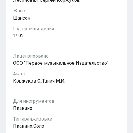
Лесоповал, Сергей Коржуков
Популярное
Бесплатные
Жанр
Шансон
Год произведения
1992
Лицензировано
ООО "Первое музыкальное Издательство"
Автор
Коржуков С.;Танич М.И.
Для инструментов
Пианино
Тип аранжировки
Пианино.Соло