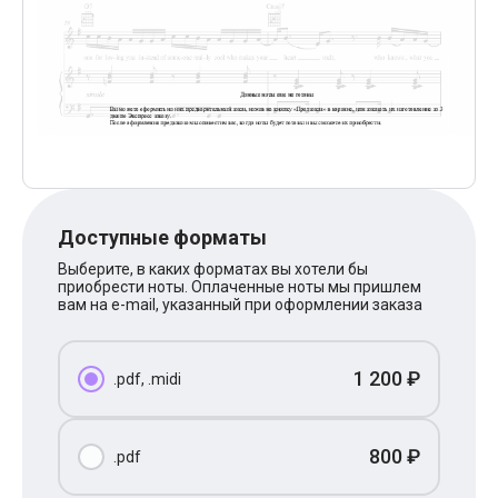
Поп
XOLIDAYBOY
Ваня Дмитриенко
Анна Герман
Полина Гагарина
Монеточка
Ласковый Май
HammAli
HammAli & Navai
BTS
Тату
Доступные форматы
Billie Eilish
Макс Корж
Выберите, в каких форматах вы хотели бы
Алена Швец
приобрести ноты. Оплаченные ноты мы пришлем
Michael Jackson
вам на e-mail, указанный при оформлении заказа
Modern Talking
Руки Вверх
Тима Белорусских
1 200 ₽
.pdf, .midi
BEARWOLF
Севара
Zivert
Олег Газманов
800 ₽
.pdf
Юрий Шатунов
Мария Чайковская