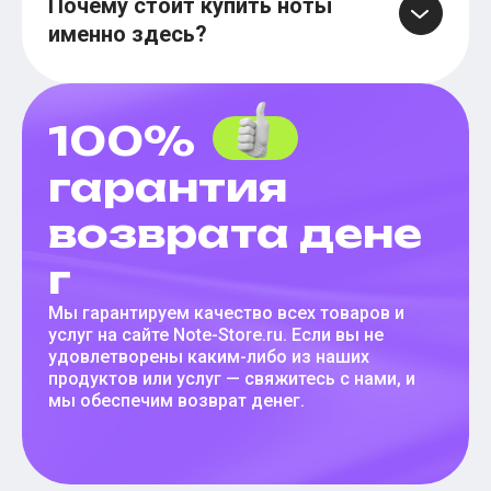
Почему стоит купить ноты
именно здесь?
100%
гарантия
возврата дене
г
Мы гарантируем качество всех товаров и
услуг на сайте Note-Store.ru. Если вы не
удовлетворены каким-либо из наших
продуктов или услуг — свяжитесь с нами, и
мы обеспечим возврат денег.