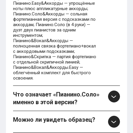
Пианино.Easy&Аккорды — упрощённые
ноты плюс аппликатурные аккорды;
Пианино.Соло&Аккорды — сольная
фортепианная версия с подсказками по
аккордам; Пианино.Соло (в 4 руки) —
дуэт двух пианистов за одним
инструментом;
Пианино&Вокал&Аккорды —
полноценная связка фортепиано+вокал
с аккордовыми подсказками;
Пианино&Скрипка — партия фортепиано
с отдельной скрипичной линией;
Пианино&Вокал&Аккорды.Easy —
облегчённый комплект для быстрого
освоения.
Что означает «Пианино.Соло»
именно в этой версии?
Можно ли увидеть образец?