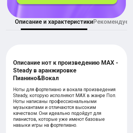
Легкие аккорды (простые песни)
Аккорды со словами (вокал)
Поп
BEARWOLF
Описание и характеристики
Рекомендуем
Мари Краймбрери
Комната культуры
XOLIDAYBOY
Сергей Лазарев
Ёлка
МОТ
Клава Кока
Описание нот к произведению MAX -
Zoloto
Steady в аранжировке
Монеточка
Пицца
Пианино&Вокал
Звери
Анжелика Варум
Ноты для фортепиано и вокала произведения
Алексей Чумаков
Steady, которую исполняют MAX в жанре Поп.
Леонид Агутин
Ноты написаны профессиональными
Саундтрек
музыкантами и отличаются высоким
Тематические
качеством. Они идеально подойдут для
Из фильмов
пианистов, которые уже имеют базовые
Аватар: Путь воды
навыки игры на фортепиано.
Титаник
Гарри Поттер