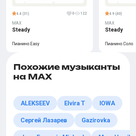
0
122
4.4 (31)
4.9 (40)
MAX
MAX
Steady
Steady
Пианино.Easy
Пианино.Соло
Похожие музыканты
на MAX
ALEKSEEV
Elvira T
IOWA
Сергей Лазарев
Gazirovka