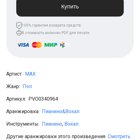
Леонид Агутин
Купить
МакSим
Клава Кока
Владимир Пресняков
100% гарантия возврата средств
Мари Краймбрери
В стоимость включен PDF для печати
Лариса Долина
Саундтреки
Гитара
Аккорды для начинающих
Рок
Виктор Цой (Кино)
Сектор газа
Артист:
MAX
Король и шут
Алёна Швец
Жанр:
Поп
ДДТ
Земфира
Артикул:
PVO0340964
Сплин
Наутилус Помпилиус
Агата Кристи
Аранжировка:
Пианино&Вокал
Владимир Высоцкий
Чиж
Инструменты:
Пианино
,
Вокал
Гражданская оборона
KSB
Другие аранжировки этого произведения
Смотреть