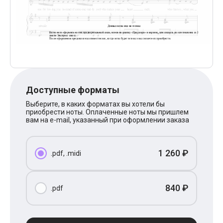
Поп
XOLIDAYBOY
Ваня Дмитриенко
Анна Герман
Полина Гагарина
Монеточка
Ласковый Май
HammAli
HammAli & Navai
BTS
Доступные форматы
Тату
Выберите, в каких форматах вы хотели бы
Billie Eilish
приобрести ноты. Оплаченные ноты мы пришлем
Макс Корж
вам на e-mail, указанный при оформлении заказа
Алена Швец
Michael Jackson
Modern Talking
1 260 ₽
Руки Вверх
.pdf, .midi
Тима Белорусских
BEARWOLF
Севара
840 ₽
.pdf
Zivert
Олег Газманов
Юрий Шатунов
Мария Чайковская