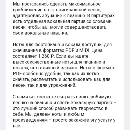
Мы постарались сделать максимальное
Хатико
приближение нот к оригинальной песне,
Реквием по мечте
адаптировав звучание к пианино. В партитурах
Пираты Карибского моря
есть отдельная вокальная партия со словами
Сумерки
песни, чтобы вы могли совершенствовать
Величайший шоумен
Звездные войны
свои вокальные навыки.
Ла ла Ленд
Ромео и Джульетта (1968)
Ноты для фортепиано и вокала доступны для
Бумер
скачивания в форматах PDF и MIDI. Цена
Аладдин (2019)
составляет 1 260 ₽. Если вы ищете
Король лев (2019)
высококачественные ноты для пианино и
Брат
вокала, это отличный вариант. Ноты в формате
Брат-2
PDF особенно удобны, так как их легко
Властелин колец: Братство Кольца
скачать, распечатать и использовать как для
Гордость и предубеждение
песен, так и для упражнений.
Классическая музыка
Времена года - Вивальди
С нами вы сможете сыграть свою любимую
Времена года - Чайковский
песню на пианино и спеть вокальную партию –
Сонаты Бетховена
это лучший способ развивать творчество в
Ноты для вальса
себе. Мы делаем ноты к любым
Из мультфильмов
произведениям – просто закажите эту услугу у
Король лев
нас.
Холодное сердце