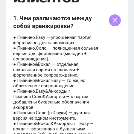
1. Чем различаются между
собой аранжировки?
● Пианино.Easy — упрощённая партия
фортепиано для начинающих.
● Пианино.Соло — полноценная сольная
версия для фортепиано (мелодия +
сопровождение).
● Пианино&Вокал — отдельная
вокальная партия со словами +
фортепианное сопровождение.
● Пианино&Вокал.Easy — то же, но
облегченное сопровождение.
● Пианино.Easy&Аккорды /
Пианино.Соло&Аккорды — к партии
добавлены буквенные обозначения
аккордов.
● Пианино.Соло (в 4 руки) — дуэтная
версия на одном инструменте.
● Пианино&Вокал&Аккорды / …Easy —
вокал + фортепиано с буквенными