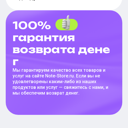
100%
гарантия
возврата дене
г
Мы гарантируем качество всех товаров и
услуг на сайте Note-Store.ru. Если вы не
удовлетворены каким-либо из наших
продуктов или услуг — свяжитесь с нами, и
мы обеспечим возврат денег.