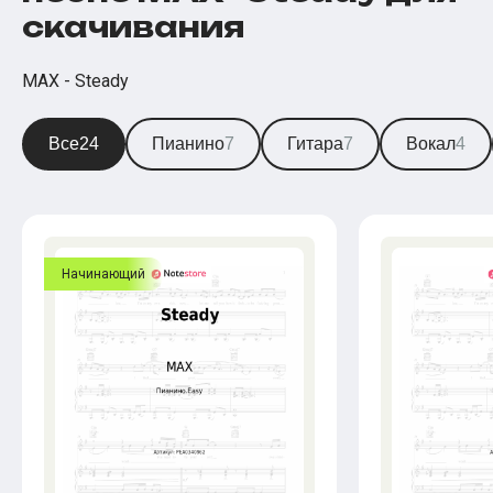
скачивания
MAX - Steady
Все
24
Пианино
7
Гитара
7
Вокал
4
Начинающий