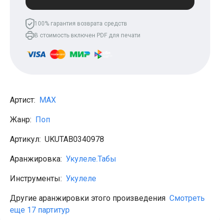
Леонид Агутин
МакSим
100% гарантия возврата средств
Клава Кока
Владимир Пресняков
В стоимость включен PDF для печати
Мари Краймбрери
Лариса Долина
Саундтреки
Гитара
Аккорды для начинающих
Рок
Виктор Цой (Кино)
Артист:
MAX
Сектор газа
Король и шут
Жанр:
Поп
Алёна Швец
ДДТ
Артикул:
UKUTAB0340978
Земфира
Сплин
Аранжировка:
Укулеле.Табы
Наутилус Помпилиус
Агата Кристи
Инструменты:
Укулеле
Владимир Высоцкий
Чиж
Другие аранжировки этого произведения
Смотреть
Гражданская оборона
еще 17 партитур
KSB