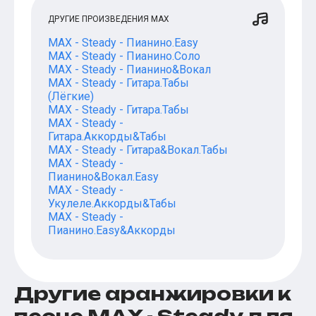
Популярное
ДРУГИЕ ПРОИЗВЕДЕНИЯ MAX
Бесплатные
MAX - Steady - Пианино.Easy
MAX - Steady - Пианино.Соло
MAX - Steady - Пианино&Вокал
MAX - Steady - Гитара.Табы
(Лёгкие)
MAX - Steady - Гитара.Табы
MAX - Steady -
Гитара.Аккорды&Табы
MAX - Steady - Гитара&Вокал.Табы
MAX - Steady -
Пианино&Вокал.Easy
MAX - Steady -
Укулеле.Аккорды&Табы
MAX - Steady -
Пианино.Easy&Аккорды
Другие аранжировки к