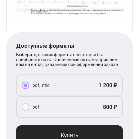
Поп
XOLIDAYBOY
Ваня Дмитриенко
Анна Герман
Полина Гагарина
Монеточка
Ласковый Май
HammAli
Доступные форматы
HammAli & Navai
BTS
Выберите, в каких форматах вы хотели бы
приобрести ноты. Оплаченные ноты мы пришлем
Тату
вам на e-mail, указанный при оформлении заказа
Billie Eilish
Макс Корж
Алена Швец
Michael Jackson
1 200 ₽
.pdf, .midi
Modern Talking
Руки Вверх
Тима Белорусских
800 ₽
.pdf
BEARWOLF
Севара
Zivert
Олег Газманов
Юрий Шатунов
Купить
Мария Чайковская