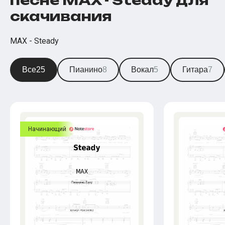
песне MAX - Steady для
скачивания
MAX - Steady
Все
25
Пианино
8
Вокал
5
Гитара
7
Начинающий