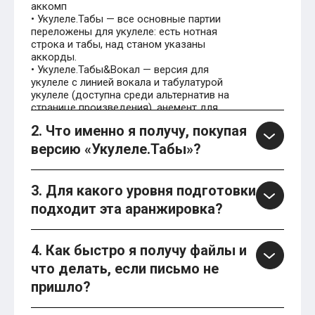
аккомп
• Укулеле.Табы — все основные партии
переложены для укулеле: есть нотная
строка и табы, над станом указаны
аккорды.
• Укулеле.Табы&Вокал — версия для
укулеле с линией вокала и табулатурой
укулеле (доступна среди альтернатив на
странице произведения). анемент для
игры с вокалом; вокальная мелодия не
2. Что именно я получу, покупая
включена.
версию «Укулеле.Табы»?
3. Для какого уровня подготовки
подходит эта аранжировка?
4. Как быстро я получу файлы и
что делать, если письмо не
пришло?