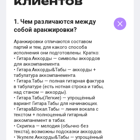
клиентов
1. Чем различаются между
собой аранжировки?
Аранжировки отличаются составом
партий и тем, для какого способа
исполнения они подготовлены. Кратко:
• Гитара.Аккорды — символы аккордов
для аккомпанемента.
• Гитара.Аккорды&Табы — аккорды +
табулатура аккомпанемента.
• Гитара.Табы — полная гитарная фактура
в табулатуре (есть нотная строка и табы,
над станом — аккорды).
• Гитара.Табы(Легкие) — упрощённый
вариант Гитара.Табы для начинающих.
• Гитара&Вокал.Табы — линия вокала с
текстом + полноценный гитарный
аккомпанемент в табах.
• Скрипка — мелодия (обычно без
текста), возможны подсказки аккордов.
• Укулеле.Аккорды&Табы — упрощённый