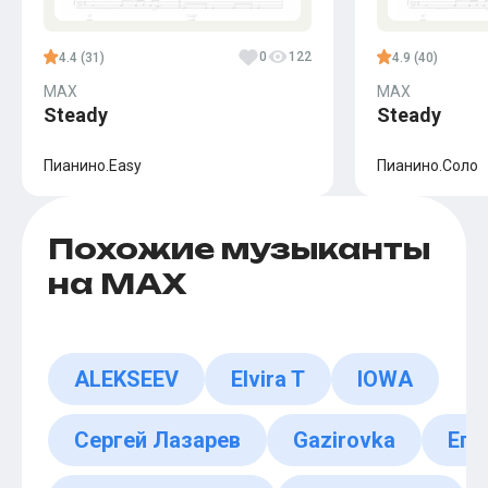
0
122
4.4 (31)
4.9 (40)
MAX
MAX
Steady
Steady
Пианино.Easy
Пианино.Соло
Похожие музыканты
на MAX
ALEKSEEV
Elvira T
IOWA
Сергей Лазарев
Gazirovka
Его