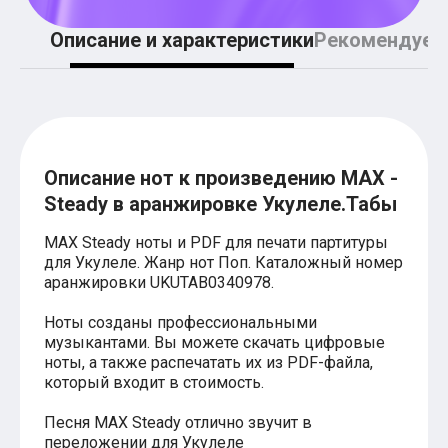
Легкие аккорды (простые песни)
Аккорды со словами (вокал)
Описание и характеристики
Рекомендуем
Поп
BEARWOLF
Мари Краймбрери
Комната культуры
XOLIDAYBOY
Сергей Лазарев
Ёлка
Описание нот к произведению MAX -
МОТ
Клава Кока
Steady в аранжировке Укулеле.Табы
Zoloto
Монеточка
MAX Steady ноты и PDF для печати партитуры
Пицца
для Укулеле. Жанр нот Поп. Каталожный номер
Звери
аранжировки UKUTAB0340978.
Анжелика Варум
Алексей Чумаков
Ноты созданы профессиональными
Леонид Агутин
музыкантами. Вы можете скачать цифровые
Саундтрек
ноты, а также распечатать их из PDF-файла,
Тематические
который входит в стоимость.
Из фильмов
Аватар: Путь воды
Песня MAX Steady отлично звучит в
Титаник
переложении для Укулеле
Гарри Поттер