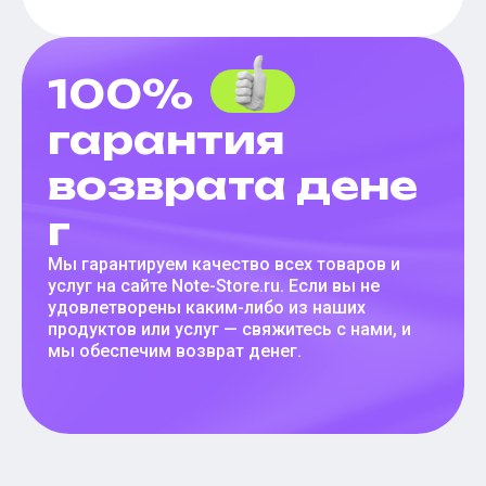
100%
гарантия
возврата дене
г
Мы гарантируем качество всех товаров и
услуг на сайте Note-Store.ru. Если вы не
удовлетворены каким-либо из наших
продуктов или услуг — свяжитесь с нами, и
мы обеспечим возврат денег.