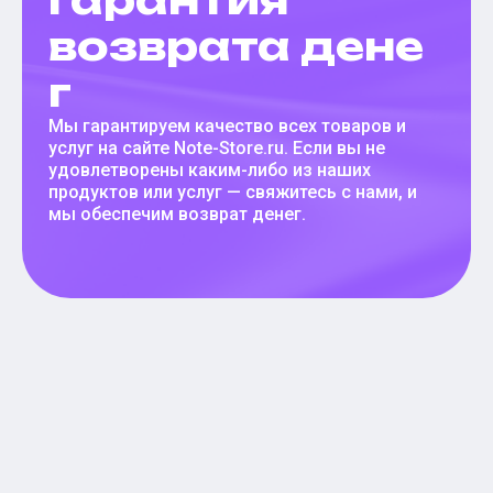
возврата дене
г
Мы гарантируем качество всех товаров и
услуг на сайте Note-Store.ru. Если вы не
удовлетворены каким-либо из наших
продуктов или услуг — свяжитесь с нами, и
мы обеспечим возврат денег.