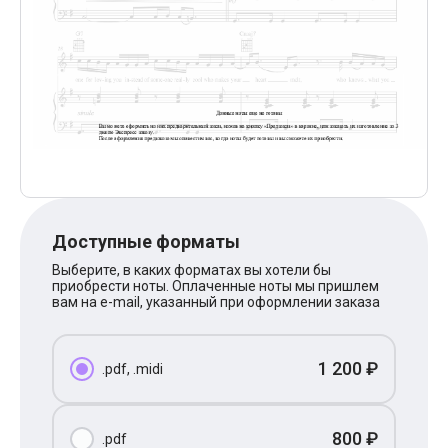
Поп
XOLIDAYBOY
Ваня Дмитриенко
Анна Герман
Полина Гагарина
Монеточка
Ласковый Май
HammAli
HammAli & Navai
BTS
Тату
Billie Eilish
Макс Корж
Доступные форматы
Алена Швец
Michael Jackson
Выберите, в каких форматах вы хотели бы
приобрести ноты. Оплаченные ноты мы пришлем
Modern Talking
вам на e-mail, указанный при оформлении заказа
Руки Вверх
Тима Белорусских
BEARWOLF
Севара
1 200 ₽
.pdf, .midi
Zivert
Олег Газманов
Юрий Шатунов
800 ₽
.pdf
Мария Чайковская