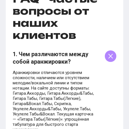
вопросы от
наших
клиентов
1. Чем различаются между
собой аранжировки?
Аранжировки отличаются уровнем
сложности, наличием или отсутствием
мелодии/вокальной линии и типом
нотации. На сайте доступны форматы:
Гитара.Аккорды, Гитара.Аккорды&Табы,
Гитара.Табы, Гитара.Табы(Легкие),
Гитара&Вокал.Табы, Скрипка,
Укулеле.Аккорды&Табы, Укулеле.Табы,
Укулеле.Табы&Вокал. Текущая карточка
— «Гитара.Табы(Лёгкие)»: упрощённая
табулатура для быстрого старта