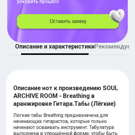
ускорить процесс
Легкие аккорды (простые песни)
Аккорды со словами (вокал)
Поп
BEARWOLF
Оставить заявку
Мари Краймбрери
Комната культуры
XOLIDAYBOY
Сергей Лазарев
Описание и характеристики
Рекомендуем
Ёлка
МОТ
Клава Кока
Zoloto
Монеточка
Пицца
Звери
Описание нот к произведению SOUL
Анжелика Варум
Алексей Чумаков
ARCHIVE ROOM - Breathing в
Леонид Агутин
аранжировке Гитара.Табы (Лёгкие)
Саундтрек
Тематические
Лёгкие табы Breathing предназначена для
Из фильмов
начинающих гитаристов, которые только
Аватар: Путь воды
начинают осваивать инструмент. Табулатура
Титаник
выполнена в упрощённой форме, чтобы быть
Гарри Поттер