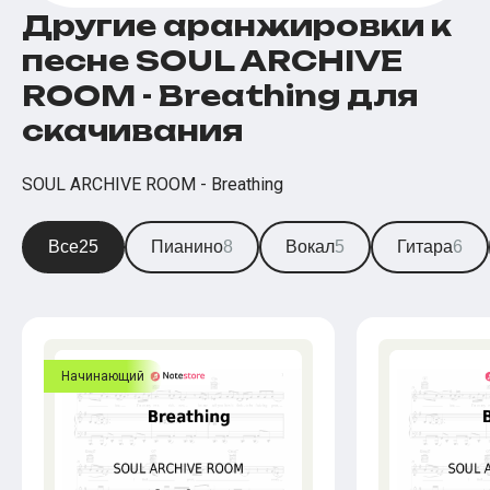
Другие аранжировки к
песне SOUL ARCHIVE
ROOM - Breathing для
скачивания
SOUL ARCHIVE ROOM - Breathing
Все
25
Пианино
8
Вокал
5
Гитара
6
Начинающий