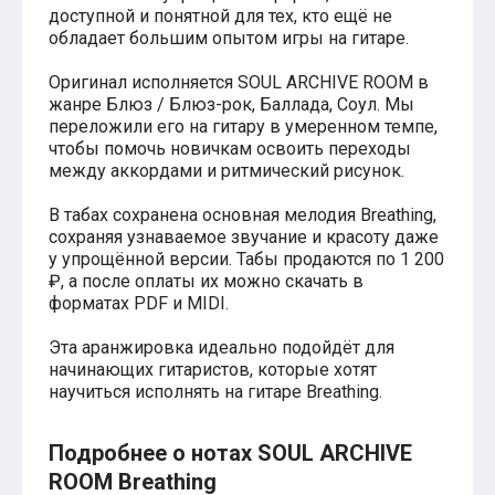
доступной и понятной для тех, кто ещё не
Хатико
обладает большим опытом игры на гитаре.
Реквием по мечте
Пираты Карибского моря
Оригинал исполняется SOUL ARCHIVE ROOM в
Сумерки
Величайший шоумен
жанре Блюз / Блюз-рок, Баллада, Соул. Мы
Звездные войны
переложили его на гитару в умеренном темпе,
Ла ла Ленд
чтобы помочь новичкам освоить переходы
Ромео и Джульетта (1968)
между аккордами и ритмический рисунок.
Бумер
Аладдин (2019)
В табах сохранена основная мелодия Breathing,
Король лев (2019)
сохраняя узнаваемое звучание и красоту даже
Брат
у упрощённой версии. Табы продаются по 1 200
Брат-2
₽, а после оплаты их можно скачать в
Властелин колец: Братство Кольца
форматах PDF и MIDI.
Гордость и предубеждение
Классическая музыка
Эта аранжировка идеально подойдёт для
Времена года - Вивальди
начинающих гитаристов, которые хотят
Времена года - Чайковский
научиться исполнять на гитаре Breathing.
Сонаты Бетховена
Ноты для вальса
Из мультфильмов
Подробнее о нотах SOUL ARCHIVE
Король лев
ROOM Breathing
Холодное сердце