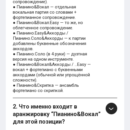
сопровождение).
● Пианино&Вокал — отдельная
вокальная партия со словами +
фортепианное сопровождение.
● Пианино&Вокал.Easy — то же, но
облегченное сопровождение.
● Пианино.Easy&Аккорды /
Пианино.Соло&Аккорды — к партии
добавлены буквенные обозначения
аккордов.
● Пианино.Соло (в 4 руки) — дуэтная
версия на одном инструменте.
● Пианино&Вокал&Аккорды / …Easy —
вокал + фортепиано с буквенными
аккордами (обычной или упрощённой
сложности).
● Пианино&Скрипка — ансамбль
фортепиано со скрипкой.
2. Что именно входит в
аранжировку “Пианино&Вокал”
для этой позиции?