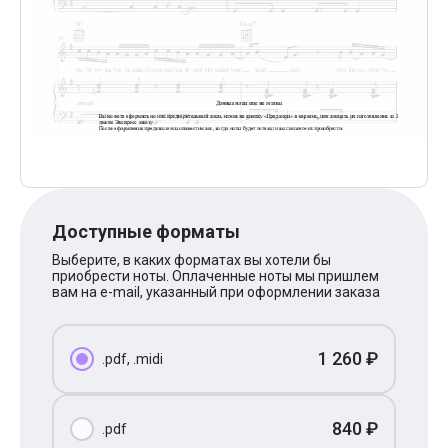
Поп
XOLIDAYBOY
Ваня Дмитриенко
Анна Герман
Полина Гагарина
Монеточка
Ласковый Май
HammAli
HammAli & Navai
BTS
Тату
Billie Eilish
Доступные форматы
Макс Корж
Алена Швец
Выберите, в каких форматах вы хотели бы
Michael Jackson
приобрести ноты. Оплаченные ноты мы пришлем
Modern Talking
вам на e-mail, указанный при оформлении заказа
Руки Вверх
Тима Белорусских
BEARWOLF
1 260 ₽
.pdf, .midi
Севара
Zivert
Олег Газманов
Юрий Шатунов
840 ₽
.pdf
Мария Чайковская