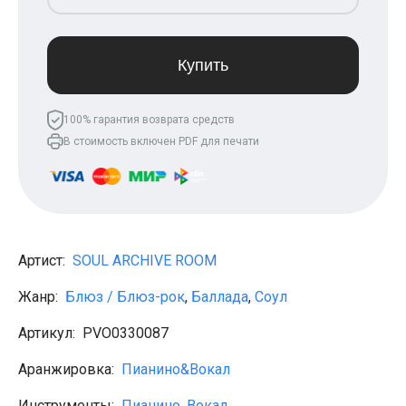
Леонид Агутин
МакSим
Клава Кока
Владимир Пресняков
Купить
Мари Краймбрери
Лариса Долина
Саундтреки
100% гарантия возврата средств
Гитара
В стоимость включен PDF для печати
Аккорды для начинающих
Рок
Виктор Цой (Кино)
Сектор газа
Король и шут
Алёна Швец
ДДТ
Артист:
SOUL ARCHIVE ROOM
Земфира
Сплин
Жанр:
Блюз / Блюз-рок
,
Баллада
,
Соул
Наутилус Помпилиус
Агата Кристи
Артикул:
PVO0330087
Владимир Высоцкий
Чиж
Аранжировка:
Пианино&Вокал
Гражданская оборона
KSB
Инструменты:
Пианино
,
Вокал