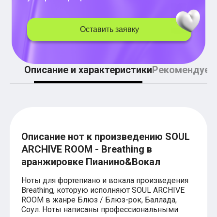
Легкие аккорды (простые песни)
Аккорды со словами (вокал)
Поп
Оставить заявку
BEARWOLF
Мари Краймбрери
Комната культуры
XOLIDAYBOY
Описание и характеристики
Рекомендуем
Сергей Лазарев
Ёлка
МОТ
Клава Кока
Zoloto
Монеточка
Пицца
Звери
Описание нот к произведению SOUL
Анжелика Варум
ARCHIVE ROOM - Breathing в
Алексей Чумаков
аранжировке Пианино&Вокал
Леонид Агутин
Саундтрек
Тематические
Ноты для фортепиано и вокала произведения
Из фильмов
Breathing, которую исполняют SOUL ARCHIVE
Аватар: Путь воды
ROOM в жанре Блюз / Блюз-рок, Баллада,
Титаник
Соул. Ноты написаны профессиональными
Гарри Поттер