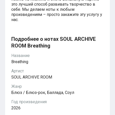
Красавица и чудовище
это лучший способ развивать творчество в
из мультфильмов Disney
себе. Мы делаем ноты к любым
Моана (Disney)
произведениям – просто закажите эту услугу у
Ноты из аниме
нас.
Вверх
Ходячий замок Хаула
Для обучения
1-ой класс обучения
Подробнее о нотах SOUL ARCHIVE
2-ий класс обучения
ROOM Breathing
Для детского сада
Ноты для младшей группы
Ноты для средней группы
Название
Ноты для старшей группы
Breathing
Духовная музыка
Пасхальные ноты
Артист
Христианская музыка
SOUL ARCHIVE ROOM
Госпел
из компьютерных игр
Жанр
The Legend Of Zelda
Блюз / Блюз-рок, Баллада, Соул
Friday Night Funkin’
Super Mario Bros.
Год произведения
для различных игр
2026
Minecraft
Five Nights at Freddy’s