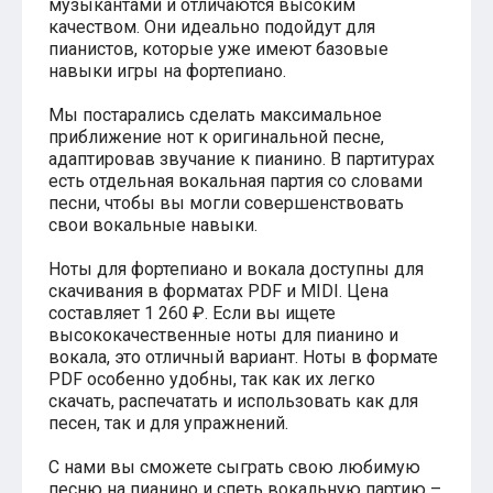
музыкантами и отличаются высоким
Хатико
качеством. Они идеально подойдут для
Реквием по мечте
пианистов, которые уже имеют базовые
Пираты Карибского моря
навыки игры на фортепиано.
Сумерки
Величайший шоумен
Мы постарались сделать максимальное
Звездные войны
приближение нот к оригинальной песне,
Ла ла Ленд
адаптировав звучание к пианино. В партитурах
Ромео и Джульетта (1968)
есть отдельная вокальная партия со словами
Бумер
песни, чтобы вы могли совершенствовать
Аладдин (2019)
свои вокальные навыки.
Король лев (2019)
Брат
Ноты для фортепиано и вокала доступны для
Брат-2
скачивания в форматах PDF и MIDI. Цена
Властелин колец: Братство Кольца
Гордость и предубеждение
составляет 1 260 ₽. Если вы ищете
Классическая музыка
высококачественные ноты для пианино и
Времена года - Вивальди
вокала, это отличный вариант. Ноты в формате
Времена года - Чайковский
PDF особенно удобны, так как их легко
Сонаты Бетховена
скачать, распечатать и использовать как для
Ноты для вальса
песен, так и для упражнений.
Из мультфильмов
Король лев
С нами вы сможете сыграть свою любимую
Холодное сердце
песню на пианино и спеть вокальную партию –