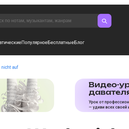
атические
Популярное
Бесплатные
Блог
nicht auf
Видео-ур
да­ва­те­л
Урок от профессио
— удиви всех своей 