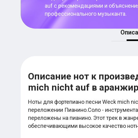
Женя Трофимов
auf
с рекомендациями и объяснени
Макс Корж
Валентин Стрыкало
профессионального музыканта.
Ваня Дмитриенко
Егор Крид
Noize MC
Описа
Ляпис Трубецкой
Элли на маковом поле
Нервы
Любэ
Город 312
Пошлая Молли
Nirvana
Описание нот к произвед
Мумий Тролль
Шансон
mich nicht auf в аранж
Михаил Круг
Михаил Шуфутинский
Виктор Петлюра
Ноты для фортепиано песни Weck mich nich
Сергей Трофимов
переложении Пианино.Соло - инструмента
Лесоповал
переложены на пианино. Этот трек в жан
Бока
Бутырка
обеспечивающими высокое качество нотн
Александр Розенбаум
Табы для гитары