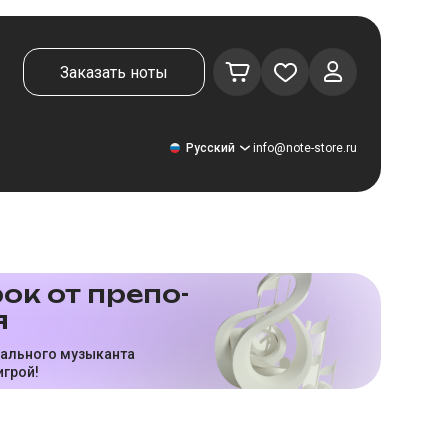
Заказать ноты
Русский
info@note-store.ru
Русский
ок от пре­по­
я
United States
Deutsch
нального музыканта
игрой!
El español