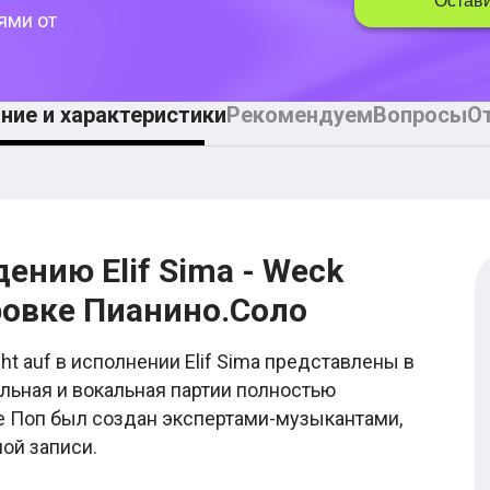
Остави
ями от
ние и характеристики
Рекомендуем
Вопросы
О
ению Elif Sima - Weck
ировке Пианино.Соло
t auf в исполнении Elif Sima представлены в
льная и вокальная партии полностью
ре Поп был создан экспертами-музыкантами,
ой записи.