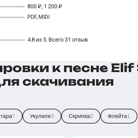
800 ₽, 1 200 ₽
PDF, MIDI
4.8 из 5. Всего 31 отзыв
овки к песне Elif 
 для скачивания
итара
7
Укулеле
3
Скрипка
2
Флейта
1