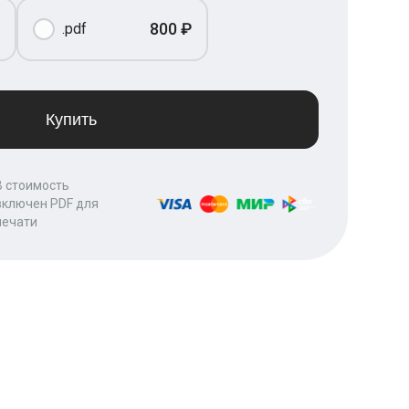
800 ₽
.pdf
Купить
В стоимость
включен PDF для
печати