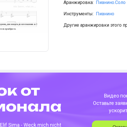
Аранжировка:
Пианино.Соло
Инструменты:
Пианино
Другие аранжировки этого п
ок от
Видео пок
­она­ла
Оставьте заяв
ускори
Elif Sima - Weck mich nicht