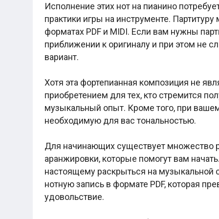
Легкие аккорды (простые песни)
Исполнение этих нот на пианино потребуе
Аккорды со словами (вокал)
практики игры на инструменте. Партитуру м
Поп
форматах PDF и MIDI. Если вам нужны пар
BEARWOLF
Мари Краймбрери
приближении к оригиналу и при этом не с
Комната культуры
вариант.
XOLIDAYBOY
Сергей Лазарев
Ёлка
Хотя эта фортепианная композиция не явл
МОТ
приобретением для тех, кто стремится по
Клава Кока
Zoloto
музыкальный опыт. Кроме того, при ваше
Монеточка
необходимую для вас тональностью.
Пицца
Звери
Анжелика Варум
Для начинающих существует множество р
Алексей Чумаков
аранжировки, которые помогут вам начать.
Леонид Агутин
настоящему раскрыться на музыкальной с
Саундтрек
Тематические
нотную запись в формате PDF, которая пр
Из фильмов
удовольствие.
Аватар: Путь воды
Титаник
Гарри Поттер