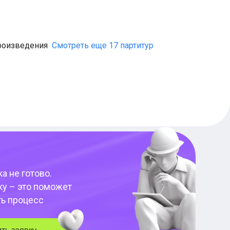
роизведения
Смотреть еще 17 партитур
а не готово.
ку – это поможет
ть процесс