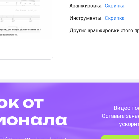
Аранжировка:
Скрипка
Инструменты:
Скрипка
Другие аранжировки этого п
ок от
Видео пок
­она­ла
Оставьте заяв
ускори