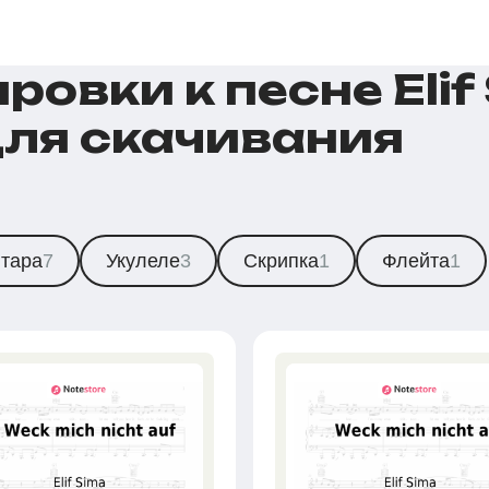
овки к песне Elif 
 для скачивания
итара
7
Укулеле
3
Скрипка
1
Флейта
1