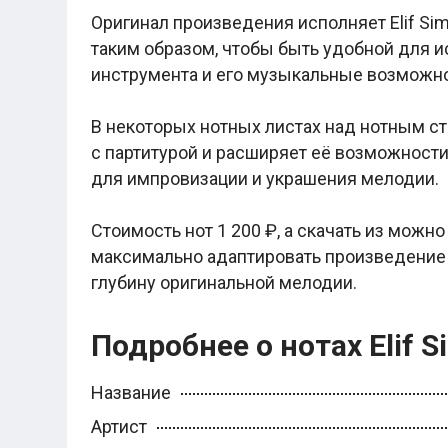
Легкие аккорды (простые песни)
Оригинал произведения исполняет Elif Si
Аккорды со словами (вокал)
таким образом, чтобы быть удобной для и
Поп
BEARWOLF
инструмента и его музыкальные возможно
Мари Краймбрери
Комната культуры
XOLIDAYBOY
В некоторых нотных листах над нотным ст
Сергей Лазарев
с партитурой и расширяет её возможности
Ёлка
для импровизации и украшения мелодии.
МОТ
Клава Кока
Zoloto
Стоимость нот 1 200 ₽, а скачать из можн
Монеточка
максимально адаптировать произведение 
Пицца
Звери
глубину оригинальной мелодии.
Анжелика Варум
Алексей Чумаков
Леонид Агутин
Подробнее о нотах Elif S
Саундтрек
Тематические
Из фильмов
Название
Аватар: Путь воды
Артист
Титаник
Гарри Поттер