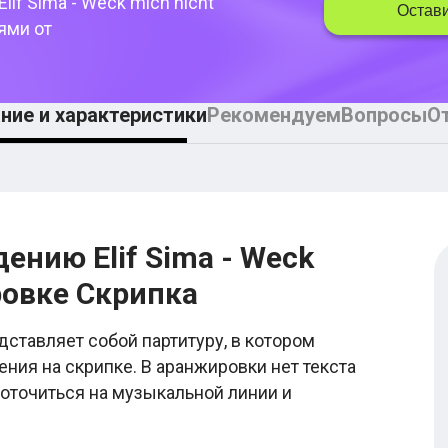
Elif Sima - Weck mich nicht
Остави
ями от
ние и характеристики
Рекомендуем
Вопросы
О
ению Elif Sima - Weck
ровке Скрипка
дставляет собой партитуру, в котором
ния на скрипке. В аранжировки нет текста
оточиться на музыкальной линии и