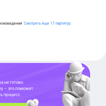
роизведения
Смотреть еще 17 партитур
а не готово.
ку – это поможет
ть процесс