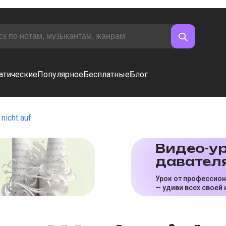
атические
Популярное
Бесплатные
Блог
nicht auf
Видео-ур
да­ва­те­л
Урок от профессио
— удиви всех своей 