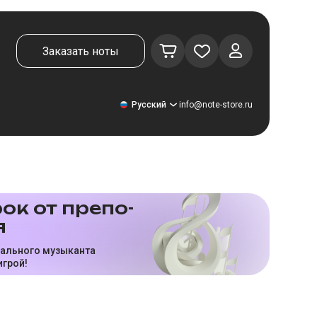
Заказать ноты
Русский
info@note-store.ru
Русский
ок от пре­по­
я
United States
Deutsch
нального музыканта
игрой!
El español