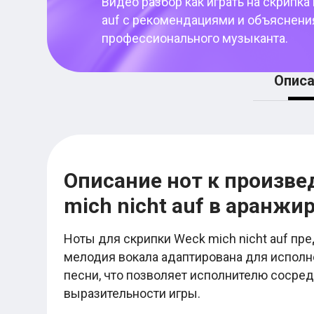
Видео разбор как играть на
скрипка 
Женя Трофимов
Макс Корж
auf
с рекомендациями и объяснени
Валентин Стрыкало
профессионального музыканта.
Ваня Дмитриенко
Егор Крид
Noize MC
Описа
Ляпис Трубецкой
Элли на маковом поле
Нервы
Любэ
Город 312
Пошлая Молли
Nirvana
Мумий Тролль
Описание нот к произвед
Шансон
mich nicht auf в аранжи
Михаил Круг
Михаил Шуфутинский
Виктор Петлюра
Ноты для скрипки Weck mich nicht auf пре
Сергей Трофимов
Лесоповал
мелодия вокала адаптирована для исполне
Бока
песни, что позволяет исполнителю сосред
Бутырка
выразительности игры.
Александр Розенбаум
Табы для гитары