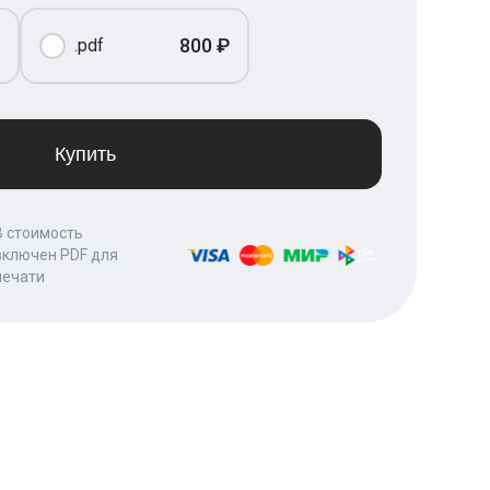
800 ₽
.pdf
Купить
В стоимость
включен PDF для
печати